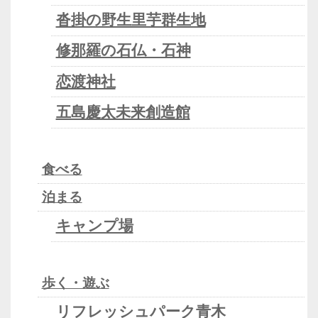
沓掛の野生里芋群生地
修那羅の石仏・石神
恋渡神社
五島慶太未来創造館
食べる
泊まる
キャンプ場
歩く・遊ぶ
リフレッシュパーク青木