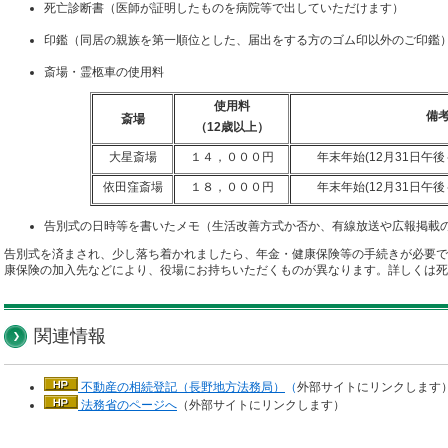
死亡診断書（医師が証明したものを病院等で出していただけます）
印鑑（同居の親族を第一順位とした、届出をする方のゴム印以外のご印鑑
斎場・霊柩車の使用料
使用料
備
斎場
（12歳以上）
大星斎場
１４，０００円
年末年始(12月31日午
依田窪斎場
１８，０００円
年末年始(12月31日午
告別式の日時等を書いたメモ（生活改善方式か否か、有線放送や広報掲載
告別式を済まされ、少し落ち着かれましたら、年金・健康保険等の手続きが必要で
康保険の加入先などにより、役場にお持ちいただくものが異なります。詳しくは死
関連情報
不動産の相続登記（長野地方法務局）
（
外部サイトにリンクします
法務省のページへ
（外部サイトにリンクします）