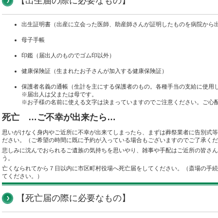
【出生届の際に必要なもの】
出生証明書（出産に立会った医師、助産師さんが証明したものを病院から
母子手帳
印鑑（届出人のものでゴム印以外）
健康保険証（生まれたお子さんが加入する健康保険証）
保護者名義の通帳（生計を主にする保護者のもの。各種手当の支給に使用
※届出人は父または母です。
※お子様の名前に使える文字は決まっていますのでご注意ください。ご心
死亡 …ご不幸が出来たら…
思いがけなく身内やご近所に不幸が出来てしまったら、まずは葬祭業者に告別式等
ださい。（ご希望の時間に既に予約が入っている場合もございますのでご了承くだ
悲しみに沈んでおられるご遺族の気持ちを思いやり、雑事や手配はご近所の皆さん
う。
亡くなられてから７日以内に市区町村役場へ死亡届をしてください。（斎場の手続
てください。）
【死亡届の際に必要なもの】