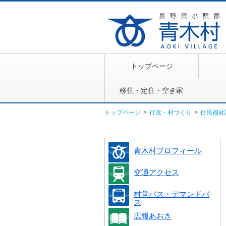
トップページ
移住・定住・空き家
トップページ
>
行政・村づくり
>
住民福祉
青木村プロフィール
交通アクセス
村営バス・デマンドバ
ス
広報あおき