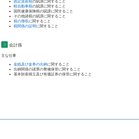
固定資産税
の賦課に関すること
軽自動車税
の賦課に関すること
国民健康保険税の賦課に関すること
その他諸税の賦課に関すること
税の徴収
に関すること
税関係の証明
に関すること
会計係
主な仕事
金銭及び金券の出納
に関すること
出納関係の諸票の整備保管に関すること
基本財産積立及び有価証券の保管に関すること