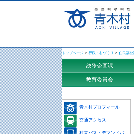
トップページ
>
行政・村づくり
>
住民福祉
総務企画課
教育委員会
青木村プロフィール
交通アクセス
村営バス・デマンドバ