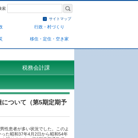
検索
サイトマップ
政
行政・村づくり
災
移住・定住・空き家
税務会計課
種について（第5期定期予
代の男性患者が多い状況でした。このよ
た昭和37年4月2日から昭和54年