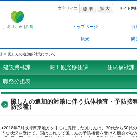
文字サイズ
サイト内
トップページ
行
観光
防
課
>
風しんの追加的対策について
建設農林課
商工観光移住課
住民福祉課
職務分担表
風しんの追加的対策に伴う抗体検査・予防接
防接種）
●2018年7月以降関東地方を中心に流行した風しんは、30代から50
うな状況を受けて、国はこれまで風しんの予防接種を受ける機会がなかっ