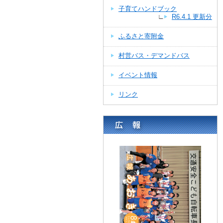
子育てハンドブック
∟
R6.4.1 更新分
ふるさと寄附金
村営バス・デマンドバス
イベント情報
リンク