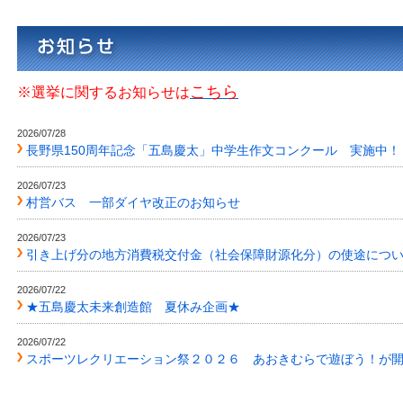
こちら
※選挙に関するお知らせは
2026/07/28
長野県150周年記念「五島慶太」中学生作文コンクール 実施中！
2026/07/23
村営バス 一部ダイヤ改正のお知らせ
2026/07/23
引き上げ分の地方消費税交付金（社会保障財源化分）の使途につ
2026/07/22
★五島慶太未来創造館 夏休み企画★
2026/07/22
スポーツレクリエーション祭２０２６ あおきむらで遊ぼう！が