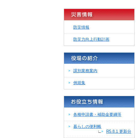
防災情報
防災力向上行動計画
課別業務案内
例規集
各種申請書・補助金要綱等
暮らしの便利帳
∟
R5.8.1 更新分