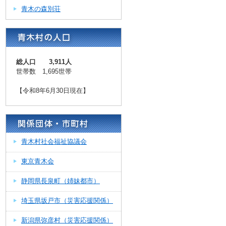
青木の森別荘
総人口 3,911人
世帯数 1,695世帯
【令和8年6月30日現在】
青木村社会福祉協議会
東京青木会
静岡県長泉町（姉妹都市）
埼玉県坂戸市（災害応援関係）
新潟県弥彦村（災害応援関係）