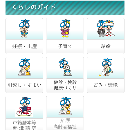
2026/07/13
青木村義民太鼓海外文化交流事業2026 in Australia 実施のお知らせ
2026/07/01
地域計画の協議の場の結果の公表
2026/06/24
青木村地域公共交通計画を改訂いたしました。
2026/06/16
「雇用調整助成金」をご活用ください
2026/06/12
青木村新型インフルエンザ等対策行動計画を改訂しました
介 護
高齢者福祉