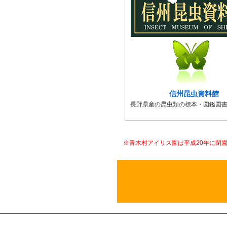
信州昆虫資料館
長野県産の昆虫類の標本・図鑑図
※青木村アイリス園は平成20年に閉