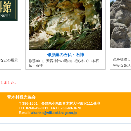
修那羅の石仏・石神
恋を橋渡し
書などの展示
修那羅山、安宮神社の境内に祀られている石
仏・石神
密かな婚
園しました。
青木村観光協会
〒386-1601 長野県小県郡青木村大字田沢111番地
TEL 0268-49-0111 FAX 0268-49-3670
E-mail:
akanko@vill.aoki.nagano.jp