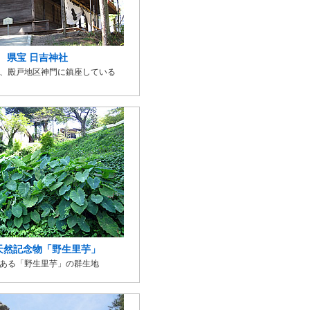
県宝 日吉神社
、殿戸地区神門に鎮座している
天然記念物「野生里芋」
ある「野生里芋」の群生地