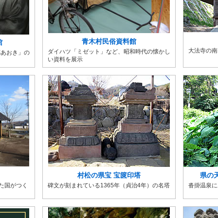
青木村民俗資料館
館
大法寺の南
ダイハツ「ミゼット」など、昭和時代の懐かし
郷あおき」の
い資料を展示
村松の県宝 宝篋印塔
県の
れた国がつく
碑文が刻まれている1365年（貞治4年）の名塔
沓掛温泉に