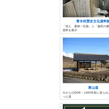
青木村歴史文化資料
「俳人 栗林一石路」と「義民の
資料を展示
東山道
今から1300年～1400年前に造ら
った道