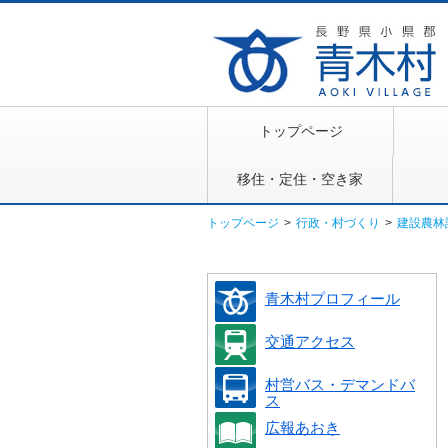
トップページ
移住・定住・空き家
トップページ
>
行政・村づくり
>
建設農林
青木村プロフィール
交通アクセス
村営バス・デマンドバ
ス
広報あおき