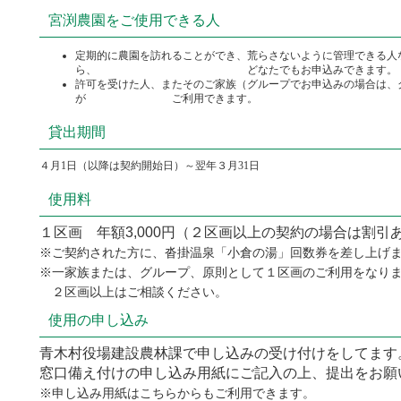
宮渕農園をご使用できる人
定期的に農園を訪れることができ、荒らさないように管理できる人
ら、 どなたでもお申込みできます。
許可を受けた人、またそのご家族（グループでお申込みの場合は、
が ご利用できます。
貸出期間
４月1日（以降は契約開始日）～翌年３月31日
使用料
１区画 年額3,000円（２区画以上の契約の場合は割引
※ご契約された方に、沓掛温泉「小倉の湯」回数券を差し上げ
※一家族または、グループ、原則として１区画のご利用をなり
２区画以上はご相談ください。
使用の申し込み
青木村役場建設農林課で申し込みの受け付けをしてます
窓口備え付けの申し込み用紙にご記入の上、提出をお願
※申し込み用紙はこちらからもご利用できます。