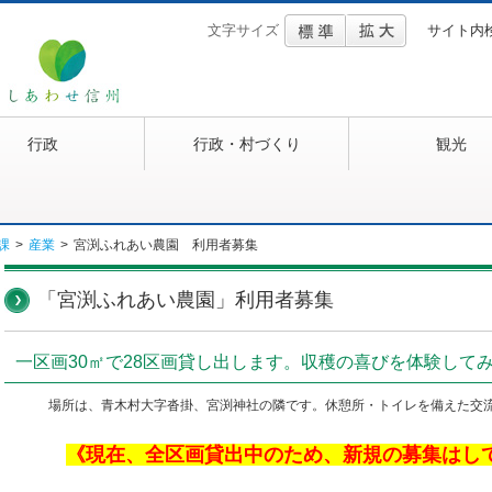
文字サイズ
サイト内
行政
行政・村づくり
観光
課
>
産業
>
宮渕ふれあい農園 利用者募集
「宮渕ふれあい農園」利用者募集
一区画30㎡で28区画貸し出します。収穫の喜びを体験して
場所は、青木村大字沓掛、宮渕神社の隣です。休憩所・トイレを備えた交
《現在、全区画貸出中のため、新規の募集はし