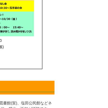
書館(室)、塩田公民館などネ