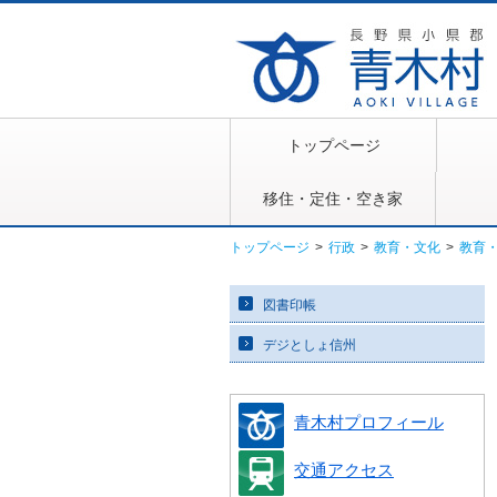
トップページ
移住・定住・空き家
トップページ
>
行政
>
教育・文化
>
教育
図書印帳
デジとしょ信州
青木村プロフィール
交通アクセス