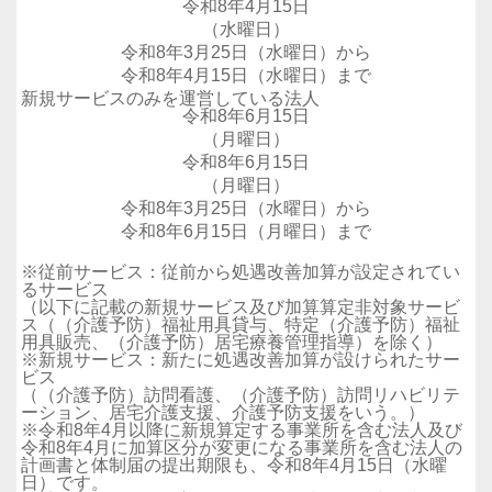
令和8年4月15日
（水曜日）
令和8年3月25日（水曜日）から
令和8年4月15日（水曜日）まで
新規サービスのみを運営している法人
令和8年6月15日
（月曜日）
令和8年6月15日
（月曜日）
令和8年3月25日（水曜日）から
令和8年6月15日（月曜日）まで
※従前サービス：従前から処遇改善加算が設定されてい
るサービス
（以下に記載の新規サービス及び加算算定非対象サービ
ス（（介護予防）福祉用具貸与、特定（介護予防）福祉
用具販売、（介護予防）居宅療養管理指導）を除く）
※新規サービス：新たに処遇改善加算が設けられたサー
ビス
（（介護予防）訪問看護、（介護予防）訪問リハビリテ
ーション、居宅介護支援、介護予防支援をいう。）
※令和8年4月以降に新規算定する事業所を含む法人及び
令和8年4月に加算区分が変更になる事業所を含む法人の
計画書と体制届の提出期限も、令和8年4月15日（水曜
日）です。