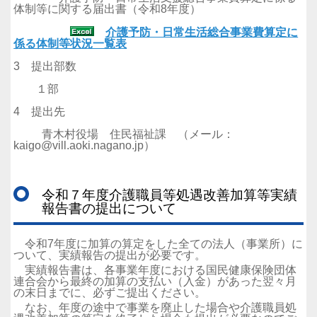
体制等に関する届出書（令和8年度）
介護予防・日常生活総合事業費算定に
係る体制等状況一覧表
3 提出部数
１部
4 提出先
青木村役場 住民福祉課 （メール：
kaigo@vill.aoki.nagano.jp）
令和７年度介護職員等処遇改善加算等実績
報告書の提出について
令和7年度に加算の算定をした全ての法人（事業所）に
ついて、実績報告の提出が必要です。
実績報告書は、各事業年度における国民健康保険団体
連合会から最終の加算の支払い（入金）があった翌々月
の末日までに、必ずご提出ください。
なお、年度の途中で事業を廃止した場合や介護職員処