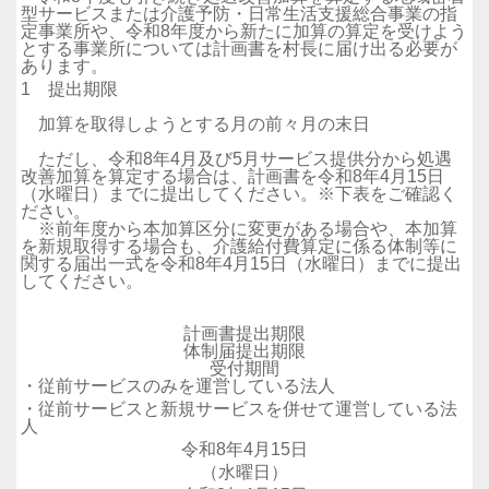
型サービスまたは介護予防・日常生活支援総合事業の指
定事業所や、令和8年度から新たに加算の算定を受けよう
とする事業所については計画書を村長に届け出る必要が
あります。
1 提出期限
加算を取得しようとする月の前々月の末日
ただし、令和8年4月及び5月サービス提供分から処遇
改善加算を算定する場合は、計画書を令和8年4月15日
（水曜日）までに提出してください。※下表をご確認く
ださい。
※前年度から本加算区分に変更がある場合や、本加算
を新規取得する場合も、介護給付費算定に係る体制等に
関する届出一式を令和8年4月15日（水曜日）までに提出
してください。
計画書提出期限
体制届提出期限
受付期間
・従前サービスのみを運営している法人
・従前サービスと新規サービスを併せて運営している法
人
令和8年4月15日
（水曜日）