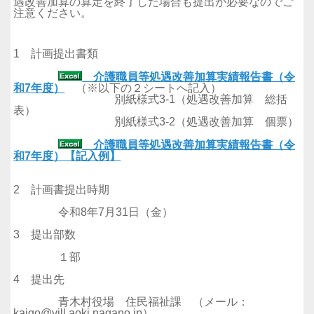
遇改善加算の算定を終了した場合も提出が必要なのでご
注意ください。
1 計画提出書類
介護職員等処遇改善加算実績報告書（令
和7年度）
（※以下の２シートへ記入）
別紙様式3-1（処遇改善加算 総括
表）
別紙様式3-2（処遇改善加算 個票）
介護職員等処遇改善加算実績報告書（令
和7年度）【記入例】
2 計画書提出時期
令和8年7月31日（金）
3 提出部数
１部
4 提出先
青木村役場 住民福祉課 （メール：
kaigo@vill.aoki.nagano.jp）