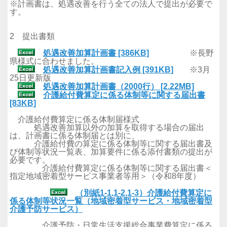
※計画書は、処遇改善を行う全ての法人で提出が必要で
す。
2 提出書類
処遇改善加算計画書 [386KB]
※長野
県様式に合わせました。
処遇改善加算計画書記入例 [391KB]
※3月
25日更新版
処遇改善加算計画書（2000行） [2.22MB]
介護給付費算定に係る体制等に関する届出書
[83KB]
介護給付費算定に係る体制届様式
処遇改善加算以外の加算を取得する場合の届出
は、計画書に係る体制届とは別に、
介護給付費の算定に係る体制等に関する届出書及
び体制等状況一覧表、加算要件に係る添付書類の提出が
必要です。
介護給付費算定に係る体制等に関する届出書＜
指定地域密着型サービス事業者等用＞（令和8年度）
（別紙1-1,1-2,1-3）介護給付費算定に
係る体制等状況一覧（地域密着型サービス・地域密着型
介護予防サービス）
介護予防・日常生活支援総合事業費算定に係る