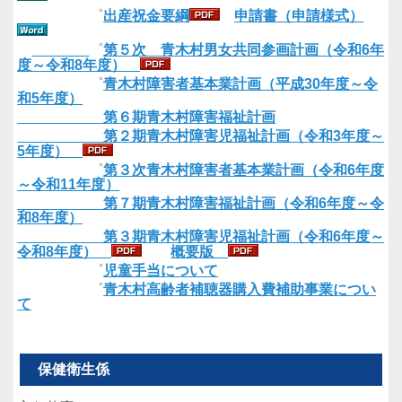
゜
出産祝金要綱
申請書（申請様式）
゜
第５次 青木村男女共同参画計画（令和6年
度～令和8年度）
゜
青木村障害者基本業計画（平成30年度～令
和5年度）
第６期青木村障害福祉計画
第２期青木村障害児福祉計画（令和3年度～
5年度）
゜
第３次青木村障害者基本業計画（令和6年度
～令和11年度）
第７期青木村障害福祉計画（令和6年度～令
和8年度）
第３期青木村障害児福祉計画（令和6年度～
令和8年度）
概要版
゜
児童手当について
゜
青木村高齢者補聴器購入費補助事業につい
て
保健衛生係