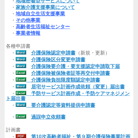
・
地域密着型サービスについて
・
家族介護支援事業について
・
地域自立生活支援事業
・
その他事業
・
高齢者生活福祉センター
・
事業者情報
各種申請書
・
介護保険認定申請書
（新規・更新）
・
介護保険区分変更申請書
・
介護保険要介護・要支援認定申請取下届
・
介護保険被保険者証等再交付申請書
・
介護保険負担限度額認定申請書
・
居宅サービス計画作成依頼（変更）届出書
・
予防サービス計画作成・予防ケアマネジメン
ト届出書
・
要介護認定等資料提供申請書
・
過誤申立依頼書
計画書
・
第10次高齢者福祉・第９期介護保険事業計画