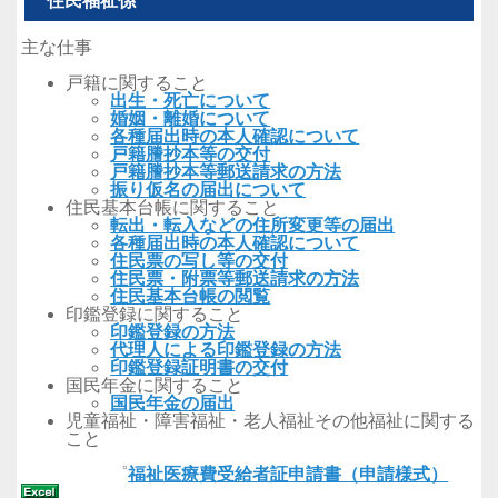
住民福祉係
主な仕事
戸籍に関すること
出生・死亡について
婚姻・離婚について
各種届出時の本人確認について
戸籍謄抄本等の交付
戸籍謄抄本等郵送請求の方法
振り仮名の届出について
住民基本台帳に関すること
転出・転入などの住所変更等の届出
各種届出時の本人確認について
住民票の写し等の交付
住民票・附票等郵送請求の方法
住民基本台帳の閲覧
印鑑登録に関すること
印鑑登録の方法
代理人による印鑑登録の方法
印鑑登録証明書の交付
国民年金に関すること
国民年金の届出
児童福祉・障害福祉・老人福祉その他福祉に関する
こと
゜
福祉医療費受給者証申請書（申請様式）