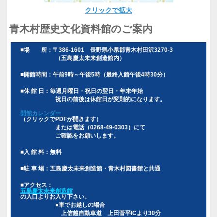
クリックで拡大
青木村歴史文化資料館のご案内
■場 所：〒386-1601 長野県小県郡青木村田沢3270-3
（五島慶太未来創造館内）
■開館時間：午前9時～午後5時（最終入館午後4時30分）
■休 館 日：毎週月曜日・祝日の翌日・年末年始
祝日の前後は休館日が変則的になります。
開館カレンダー
（クリックでPDFが開きます）
または電話（0268-49-0303）にて
ご確認をお願いします。
■入 館 料：無料
■駐 車 場：五島慶太未来創造館・青木村図書館と共通
■アクセス：
五島慶太未来創造館
の入口よりお入り下さい。
●車でお越しの場合
上信越自動車道 上田菅平ICより30分