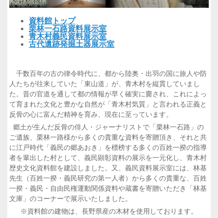
資料館トップ
栗林一石路資料展示室
青木村義民資料展示室
古代遺跡発掘土器展示室
千数百年の古の律令時代に、都から陸奥・出羽の国に旅人や防
人たちが往来していた「東山道」が、青木村を縦貫していまし
た。昔の官道を通して都の情報が早く確実に齎され、これによっ
て育まれた文化と豊かな自然が「青木村気質」と言われる正義と
反骨の心に富んだ精神を育み、現在に至っています。
郷土が生んだ反骨の俳人・ジャーナリストで「栗林一石路」の
ご遺族、栗林一路様から多くの貴重な資料を寄贈頂き、それと共
に江戸時代「義民の郷あおき」を標榜する多くの百姓一揆の指導
者を輩出した村として、義民顕彰資料の展示を一元化し、青木村
歴史文化資料館を建設しました。又、義民資料展示室には、林基
先生（百姓一揆・義民研究の第一人者）から多くの貴重な、百姓
一揆・義民・自由民権運動関係資料や蔵書を寄贈いただき「林基
文庫」のコーナーで展示いたしました。
※資料館の建物は、長野県産の木材を使用しております。