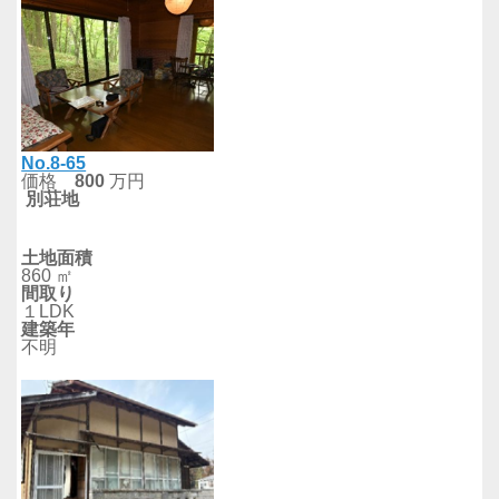
No.8-65
価格
800
万円
別荘地
土地面積
860 ㎡
間取り
１LDK
建築年
不明