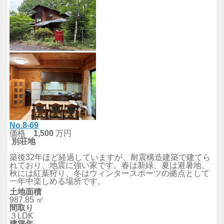
No.8-69
価格
1,500
万円
別荘地
築後32年ほど経過していますが、耐震構造建築で建てら
れており、地震に強い家です。春は新緑、夏は避暑地、
秋には紅葉狩り、冬はウィンタースポーツの拠点として
一年中楽しめる場所です。
土地面積
987.85 ㎡
間取り
３LDK
建築年