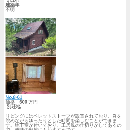
２LDK
建築年
不明
No.8-61
価格
600
万円
別荘地
リビングにはペレットストーブが設置されており、炎を
眺めながらゆったりとした時間を楽しむことができま
す。地下室が付いており、工房風の仕切りがしてあるの
で、趣味の部屋にもおすすめです。