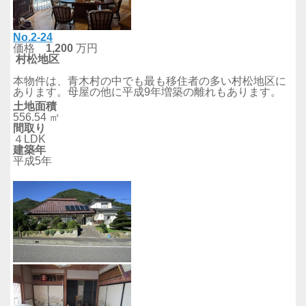
No.2-24
価格
1,200
万円
村松
地区
本物件は、青木村の中でも最も移住者の多い村松地区に
あります。母屋の他に平成9年増築の離れもあります。
土地面積
556.54 ㎡
間取り
４LDK
建築年
平成5年