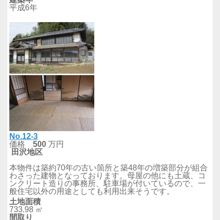
平成6年
No.12-3
価格
500
万円
田沢
地区
本物件は築約70年の古い箇所と築48年の増築部分が組合
わさった建物となっております。母屋の他にも土蔵、コ
ンクリート造りの事務所、駐車場が付いているので、一
般住宅以外の用途としても利用出来そうです。
土地面積
733.98 ㎡
間取り