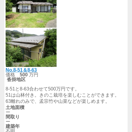
No.8-51＆8-63
価格
500
万円
沓掛
地区
8-51と8-63合わせて500万円です。
51は山林付き。きのこ栽培を楽しむことができます。
63離れのみで、孟宗竹や山菜などが楽しめます。
土地面積
ー
間取り
ー
建築年
不明