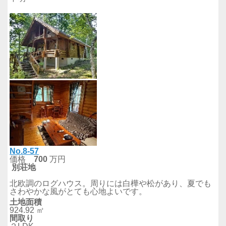
No.8-57
価格
700
万円
別荘地
北欧調のログハウス。周りには白樺や松があり、夏でも
さわやかな風がとても心地よいです。
土地面積
924.92 ㎡
間取り