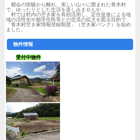
都会の喧騒から離れ、美しい山々に囲まれた青木村
で、ゆったりとした生活を楽しみませんか。
村では村内の空き家を有効活用し、定住促進による地
域の活性化や都市住民等との交流の拡大を図る目的で、
「青木村空き家情報登録制度」（空き家バンク）を始め
ました。
物件情報
受付中物件