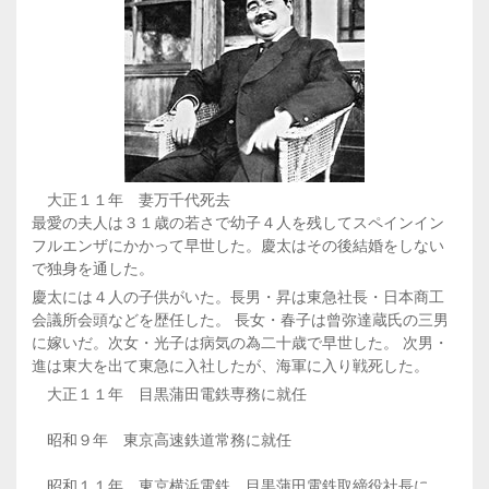
大正１１年 妻万千代死去
最愛の夫人は３１歳の若さで幼子４人を残してスペインイン
フルエンザにかかって早世した。慶太はその後結婚をしない
で独身を通した。
慶太には４人の子供がいた。長男・昇は東急社長・日本商工
会議所会頭などを歴任した。 長女・春子は曾弥達蔵氏の三男
に嫁いだ。次女・光子は病気の為二十歳で早世した。 次男・
進は東大を出て東急に入社したが、海軍に入り戦死した。
大正１１年 目黒蒲田電鉄専務に就任
昭和９年 東京高速鉄道常務に就任
昭和１１年 東京横浜電鉄、目黒蒲田電鉄取締役社長に