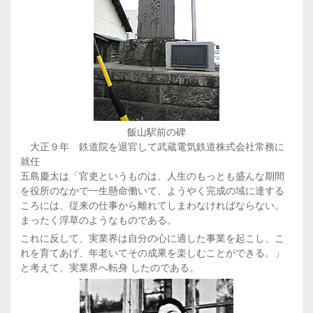
飯山駅前の碑
大正９年 鉄道院を退官して武蔵電気鉄道株式会社常務に
就任
五島慶太は「官吏というものは、人生のもっとも盛んな期間
を役所のなかで一生懸命働いて、ようやく完成の域に達する
ころには、従来の仕事から離れてしまわなければならない。
まったく浮草のようなものである。
これに反して、実業界は自分の心に適した事業を起こし、こ
れを育てあげ、年老いてその成果を楽しむことができる。」
と考えて、実業界へ転身 したのである。