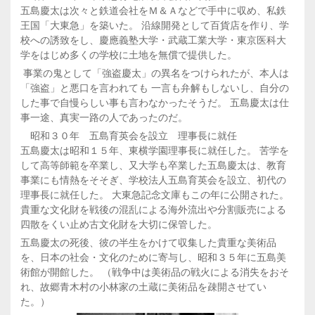
五島慶太は次々と鉄道会社をＭ＆Ａなどで手中に収め、私鉄
王国「大東急」を築いた。 沿線開発として百貨店を作り、学
校への誘致をし、慶應義塾大学・武蔵工業大学・東京医科大
学をはじめ多くの学校に土地を無償で提供した。
事業の鬼として「強盗慶太」の異名をつけられたが、本人は
「強盗」と悪口を言われても 一言も弁解もしないし、自分の
した事で自慢らしい事も言わなかったそうだ。 五島慶太は仕
事一途、真実一路の人であったのだ。
昭和３０年 五島育英会を設立 理事長に就任
五島慶太は昭和１５年、東横学園理事長に就任した。 苦学を
して高等師範を卒業し、又大学も卒業した五島慶太は、教育
事業にも情熱をそそぎ、学校法人五島育英会を設立、初代の
理事長に就任した。 大東急記念文庫もこの年に公開された。
貴重な文化財を戦後の混乱による海外流出や分割販売による
四散をくい止め古文化財を大切に保管した。
五島慶太の死後、彼の半生をかけて収集した貴重な美術品
を、日本の社会・文化のために寄与し、昭和３５年に五島美
術館が開館した。 （戦争中は美術品の戦火による消失をおそ
れ、故郷青木村の小林家の土蔵に美術品を疎開させてい
た。）