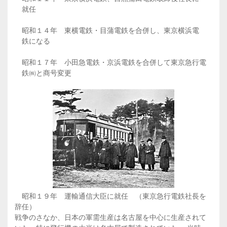
就任
昭和１４年 東横電鉄・目蒲電鉄を合併し、東京横浜電
鉄になる
昭和１７年 小田急電鉄・京浜電鉄を合併して東京急行電
鉄㈱と商号変更
昭和１９年 運輸通信大臣に就任 （東京急行電鉄社長を
辞任）
戦争のさなか、日本の軍需生産は名古屋を中心に生産されて