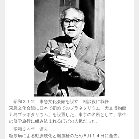
昭和３１年 東急文化会館を設立 相談役に就任
東急文化会館に日本で初めてのプラネタリウム「天文博物館
五島プラネタリウム」を設置した。東京の名所として、学生
の修学旅行に組み込まれるほどの人気だった。
昭和３４年 逝去
糖尿病による動脈硬化と脳血栓のため８月１４日に逝去。