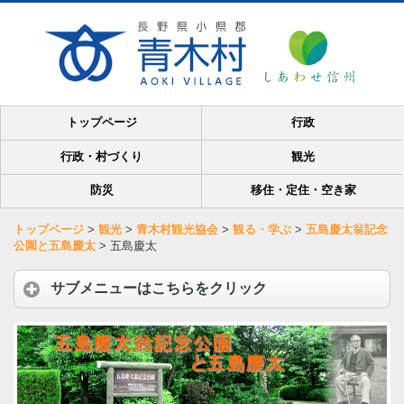
トップページ
行政
行政・村づくり
観光
防災
移住・定住・空き家
トップページ
>
観光
>
青木村観光協会
>
観る・学ぶ
>
五島慶太翁記念
公園と五島慶太
>
五島慶太
サブメニューはこちらをクリック