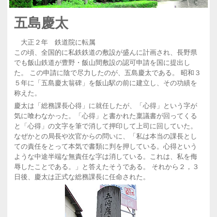
五島慶太
大正２年 鉄道院に転属
この頃、全国的に私鉄鉄道の敷設が盛んに計画され、長野県
でも飯山鉄道が豊野・飯山間敷設の認可申請を国に提出し
た。 この申請に陰で尽力したのが、五島慶太である。 昭和３
５年に「五島慶太翁碑」を飯山駅の前に建立し、その功績を
称えた。
慶太は「総務課長心得」に就任したが、「心得」という字が
気に喰わなかった。「心得」と書かれた稟議書が回ってくる
と「心得」の文字を筆で消して押印して上司に回していた。
なぜかとの局長や次官からの問いに、「私は本当の課長とし
ての責任をとって本気で書類に判を押している。心得という
ような中途半端な無責任な字は消している。これは、私を侮
辱したことである。」と答えたそうである。 それから２，３
日後、慶太は正式な総務課長に任命された。