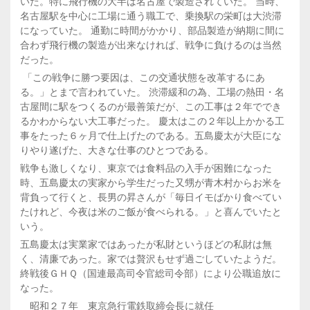
いた。特に飛行機の大半は名古屋で製造されていた。 当時、
名古屋駅を中心に工場に通う職工で、乗換駅の栄町は大渋滞
になっていた。 通勤に時間がかかり、部品製造が納期に間に
合わず飛行機の製造が出来なければ、戦争に負けるのは当然
だった。
「この戦争に勝つ要因は、この交通状態を改革するにあ
る。」とまで言われていた。 渋滞緩和の為、工場の熱田・名
古屋間に駅をつくるのが最善策だが、この工事は２年ででき
るかわからない大工事だった。 慶太はこの２年以上かかる工
事をたった６ヶ月で仕上げたのである。五島慶太が大臣にな
りやり遂げた、大きな仕事のひとつである。
戦争も激しくなり、東京では食料品の入手が困難になった
時、五島慶太の実家から学生だった又甥が青木村からお米を
背負って行くと、長男の昇さんが「毎日イモばかり食べてい
たけれど、今夜は米のご飯が食べられる。」と喜んでいたと
いう。
五島慶太は実業家ではあったが私財というほどの私財は無
く、清廉であった。家では贅沢もせず過ごしていたようだ。
終戦後ＧＨＱ（国連最高司令官総司令部）により公職追放に
なった。
昭和２７年 東京急行電鉄取締会長に就任