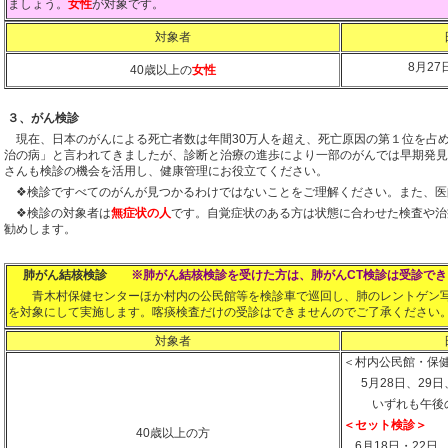
ましょう。
女性
が対象です。
対象者
8月27
40歳以上の
女性
３、がん検診
現在、日本のがんによる死亡者数は年間30万人を超え、死亡原因の第１位を占
治の病」と言われてきましたが、診断と治療の進歩により一部のがんでは早期発見
さんも検診の機会を活用し、健康管理にお役立てください。
❖検診ですべてのがんが見つかるわけではないことをご理解ください。また、医
❖検診の対象者は
無症状の人
です。自覚症状のある方は状態に合わせた検査や治
勧めします。
肺がん結核検診
※肺がん結核検診を受けた方は、肺がんCT検診は受診で
青木村保健センターほか村内の公民館等を検診車で巡回し、肺のレントゲン写
を対象にして実施します。喀痰検査だけの受診はできませんのでご了承ください
対象者
＜村内公民館・保
5月28日、29日
いずれも午後
＜セット検診＞
40歳以上の方
6月18日・22日