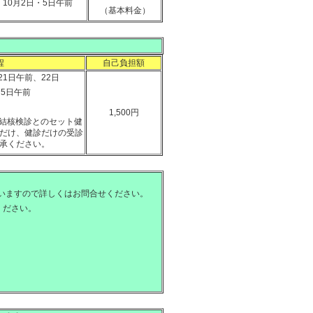
・10月2日・5日午前
（基本料金）
程
自己負担額
21日午前、22日
、5日午前
1,500円
ん結核検診とのセット健
だけ、健診だけの受診
承ください。
いますので詳しくはお問合せください。
ください。