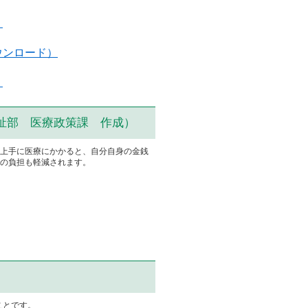
）
ウンロード）
）
祉部 医療政策課 作成）
上手に医療にかかると、自分自身の金銭
の負担も軽減されます。
ことです。