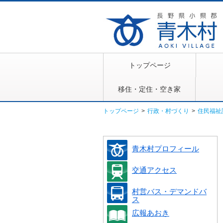
トップページ
移住・定住・空き家
トップページ
>
行政・村づくり
>
住民福祉
青木村プロフィール
交通アクセス
村営バス・デマンドバ
ス
広報あおき