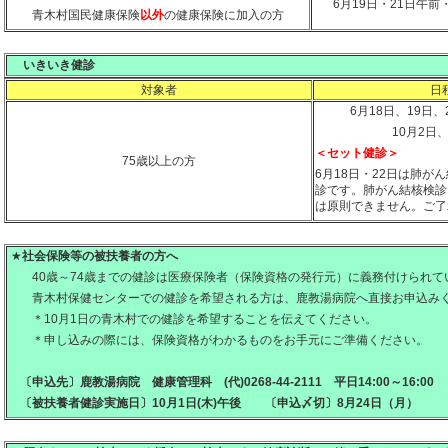
6月19日・21日午前
青木村国民健康保険
以外
の健康保険に加入の方
いきいき健診
対象者
日
6月18日、19日、
10月2日
＜セット健診＞
75歳以上の方
6月18日・22日は肺が
診です。肺がん結核検診
は原則できません。ご了
★
社会保険等の被扶養者の方へ
40歳～74歳までの健診は医療保険者（保険資格の発行元）に義務付けられて
青木村保健センターでの健診を希望される方は、鹿教湯病院へ直接お申込み
＊10月1日の青木村での健診を希望することを伝えてください。
＊申し込みの際には、保険資格がわかるものをお手元にご準備ください。
〔申込先〕鹿教湯病院 健康管理科 (代)0268‐44‐2111 平日14:00～16:00
〔被扶養者健診実施日〕10月1日(木)午後 〔申込〆切〕8月24日（月）