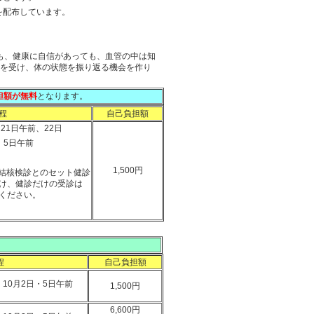
書を配布しています。
も、健康に自信があっても、血管の中は知
を受け、体の状態を振り返る機会を作り
担額
が無料
となります。
程
自己負担額
、21日午前、22日
、5日午前
1,500円
ん結核検診とのセット健診
け、健診だけの受診は
ください。
程
自己負担額
・10月2日・5日午前
1,500円
6,600円