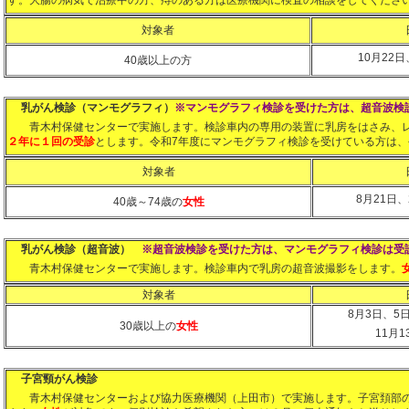
す。大腸の病気で治療中の方、痔のある方は医療機関に検査の相談をしてくださ
対象者
10月22日
40歳以上の方
乳がん検診（マンモグラフィ）
※マンモグラフィ検診を
受けた方は、超音波検
青木村保健センターで実施します。検診車内の専用の装置に乳房をはさみ、レ
２年に１回の受診
とします。令和7年度にマンモグラフィ検診を受けている方は、
対象者
8月21日、
40歳～74歳の
女性
乳がん検診（超音波）
※超音波検診を
受けた方は、マンモグラフィ検診は受
青木村保健センターで実施します。検診車内で乳房の超音波撮影をします。
対象者
8月3日、5
30歳以上の
女性
11月1
子宮頸がん検診
青木村保健センターおよび協力医療機関（上田市）で実施します。子宮頚部の