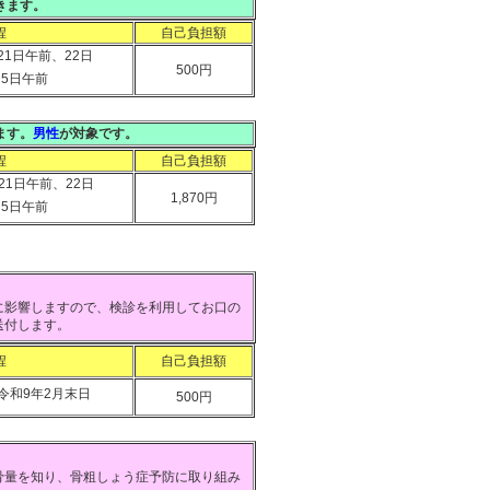
きます。
程
自己負担額
21日午前、22日
500円
、5日午前
ます。
男性
が対象です。
程
自己負担額
21日午前、22日
1,870円
、5日午前
影響しますので、検診を利用してお口の
送付します。
程
自己負担額
令和9年2月末日
500円
量を知り、骨粗しょう症予防に取り組み