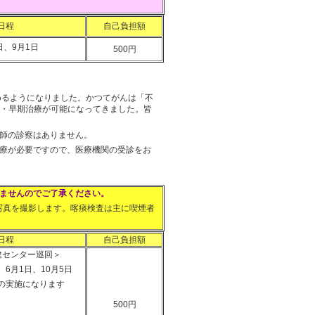
日程
自己負担額
日、9月1日
500円
めるようになりました。かつてがんは「不
・早期治療が可能になってきました。皆
師の診察はありません。
療が必要ですので、医療機関の受診をお
きませんのでご了承ください。
真を撮影します。喀痰検査は主に喫煙者
。
日程
自己負担額
健センター巡回＞
、6月1日、10月5日
の実施になります
500円