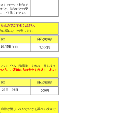
いき）のセット検診で
診だけ、健診だけの受
ん。ご了承ください。
ませんのでご了承ください。
台に横になり検査します。
日程
自己負担額
、10月5日午前
3,000円
とバリウム（造影剤）を飲み、胃を様々
ない方、ご高齢の方は安全を考慮し、村の
日程
自己負担額
、23日、26日
500円
血液が混じっていないかを調べる検査で