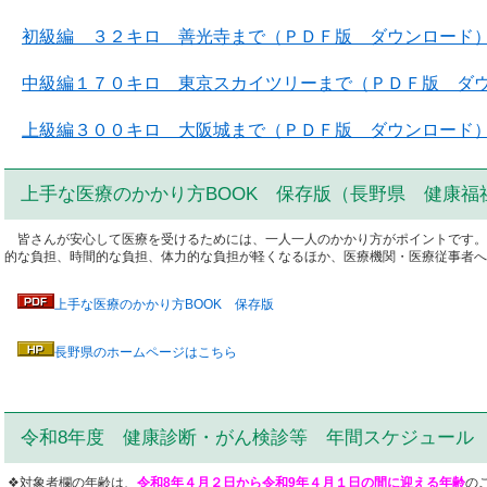
初級編 ３２キロ 善光寺まで（ＰＤＦ版 ダウンロード
中級編１７０キロ 東京スカイツリーまで（ＰＤＦ版 ダ
上級編３００キロ 大阪城まで（ＰＤＦ版 ダウンロード
上手な医療のかかり方BOOK 保存版（長野県 健康福
皆さんが安心して医療を受けるためには、一人一人のかかり方がポイントです。
的な負担、時間的な負担、体力的な負担が軽くなるほか、医療機関・医療従事者へ
上手な医療のかかり方BOOK 保存版
長野県のホームページはこちら
令和8年度 健康診断・がん検診等 年間スケジュール
❖対象者欄の年齢は、
令和8年４月２日から令和9年４月１日の間に迎える年齢
の