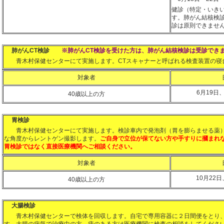
健診（特定・いき
す。肺がん結核検
診は原則できませ
肺がんCT検診
※
肺がんCT
検診を受けた方は、肺がん結核検診は受診でき
青木村保健センターにて実施します。CTスキャナーと呼ばれる検査装置の寝
対象者
6月19日
40歳以上の方
胃検診
青木村保健センターにて実施します。検診車内で発泡剤（胃を膨らませる薬）
な角度からレントゲン撮影します。
ご自身で立位が保てない方や手すりに摑まれ
胃検診ではなく直接医療機関へご相談ください。
対象者
10月22日
40歳以上の方
大腸検診
青木村保健センターで検体を回収します。自宅で専用容器に２日間便をとり、