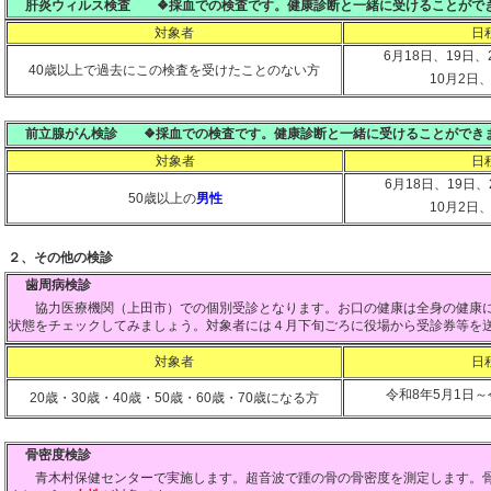
肝炎ウィルス検査 ❖採血での検査です。健康診断と一緒に受けることがで
対象者
日
6月18日、19日、
40歳以上で過去にこの検査を受けたことのない方
10月2日
前立腺がん検診 ❖採血での検査です。健康診断と一緒に受けることができ
対象者
日
6月18日、19日、
50歳以上の
男性
10月2日
２、その他の検診
歯周病検診
協力医療機関（上田市）での個別受診となります。お口の健康は全身の健康に
状態をチェックしてみましょう。対象者には４月下旬ごろに役場から受診券等を
対象者
日
令和8年5月1日～
20歳・30歳・40歳・50歳・60歳・70歳になる方
骨密度検診
青木村保健センターで実施します。超音波で踵の骨の骨密度を測定します。骨