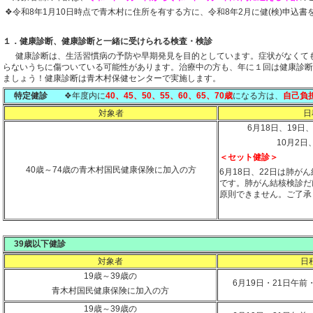
❖令和8年1月10日時点で青木村に住所を有する方に、令和8年2月に健(検)申込
１．健康診断、健康診断と一緒に受けられる検査・検診
健康診断は、生活習慣病の予防や早期発見を目的としています。症状がなくて
らないうちに傷ついている可能性があります。治療中の方も、年に１回は健康診断
ましょう！健康診断は青木村保健センターで実施します。
特定健診
❖年度内に
40、45、50、55、60、65、70歳
になる方は、
自己負
対象者
日
6月18日、19日
10月2日
＜セット健診＞
40歳～74歳の青木村国民健康保険に加入の方
6月18日、22日は肺が
です。肺がん結核検診だ
原則できません。ご了承
39歳以下健診
対象者
日
19歳～39歳の
6月19日・21日午前
青木村国民健康保険に加入の方
19歳～39歳の