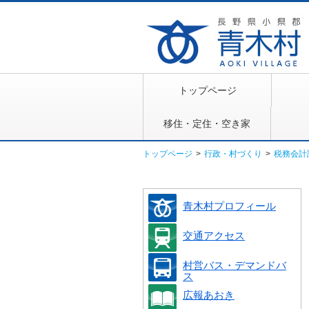
トップページ
移住・定住・空き家
トップページ
>
行政・村づくり
>
税務会計
青木村プロフィール
交通アクセス
村営バス・デマンドバ
ス
広報あおき