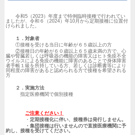
令和5（2023）年度まで特例臨時接種で行われてい
ましたが、令和６（2024）年10月から定期接種に位置付
けられました。
１．対象者
①接種を受ける当日に年齢が６５歳以上の方
②接種日の年齢が６０歳以上６５歳未満の方で、心
臓や腎臓若しくは呼吸器の機能の障害又はヒト免疫不全
ウイルスによる免疫の機能に障害のあることで身体障害
者手帳１級を所持している方、若しくは診断書等により
同程度の障害があると認められる方で接種を希望される
方
２．実施方法
指定医療機関で個別接種
ご注意ください！
・
定期接種化に伴い、接種券は発行しません。
・集団接種は行いませんので直接医療機関に予
約し、接種を受けてください。