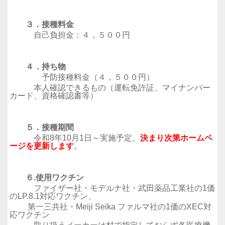
３．接種料金
自己負担金：４，５００円
４．持ち物
予防接種料金（４，５００円）
本人確認できるもの（運転免許証、マイナンバー
カード、資格確認書等）
５．接種期間
令和8年10月1日～実施予定。
決まり次第ホームペ
ージを更新します
。
６.使用ワクチン
ファイザー社・モデルナ社・武田薬品工業社の1価
のLP.8.1対応ワクチン、
第一三共社・Meiji Seika ファルマ社の1価のXEC対
応ワクチン