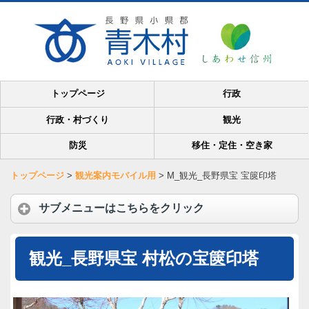
トップページ
行政
行政・村づくり
観光
防災
移住・定住・空き家
トップページ
>
観光案内モバイル用
>
M_観光_長野県宝 宝篋印塔
サブメニューはこちらをクリック
観光_長野県宝 村松の宝篋印塔