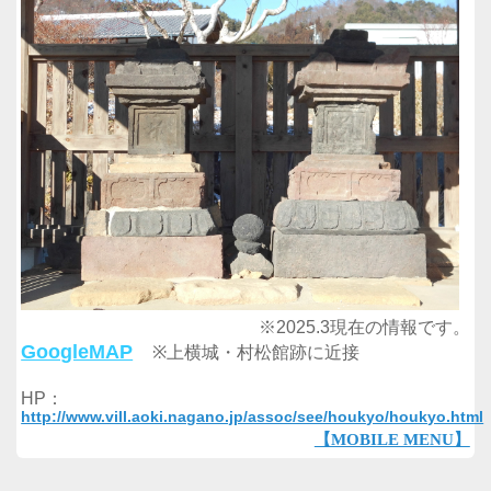
※2025.3現在の情報です。
GoogleMAP
※上横城・村松館跡に近接
HP：
http://www.vill.aoki.nagano.jp/assoc/see/houkyo/houkyo.html
【MOBILE MENU】