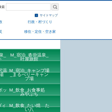
検索
サイトマップ
政
行政・村づくり
災
移住・定住・空き家
泉_
M_宿泊_沓掛温泉_
ト
叶屋旅館
沢温
M_宿泊_キャンプ場
湯
_まるべりーキャン
プ場
ボッ
M_飲食_お食事処
みやぶち
ヴィ
M_飲食_たい焼 た
い八