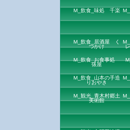
M_飲食_味処 千楽
M
M_飲食_居酒屋 く
M
つかけ
M_飲食_お食事処
M
俵屋
M_飲食_山本の手造
M
りおやき
M_観光_青木村郷土
M
美術館