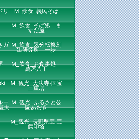
ドリ
M_飲食_義民そば
M_飲食_そば処 ま
すだ屋
きガ
M_飲食_気分転換創
ス
出研究所 一歩
屋
M_飲食_お食事処
萬屋八丁
ki
M_観光_大法寺-国宝
三重塔
ルー
M_観光_ふるさと公
慶太
園あおき
M_観光_長野県宝 宝
篋印塔