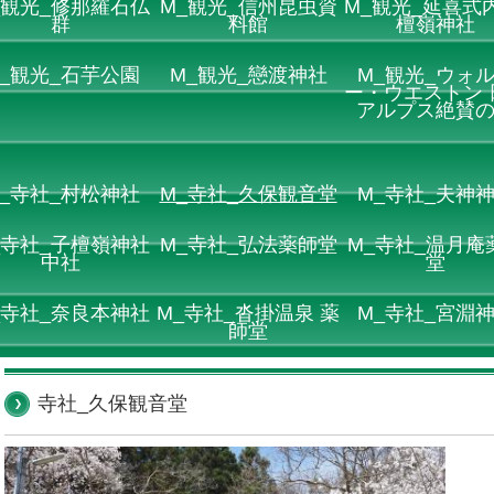
_観光_修那羅石仏
M_観光_信州昆虫資
M_観光_延喜式内
群
料館
檀嶺神社
_観光_石芋公園
M_観光_戀渡神社
M_観光_ウォ
ー・ウエストン 
アルプス絶賛
_寺社_村松神社
M_寺社_久保観音堂
M_寺社_夫神
_寺社_子檀嶺神社
M_寺社_弘法薬師堂
M_寺社_温月庵
中社
堂
_寺社_奈良本神社
M_寺社_沓掛温泉 薬
M_寺社_宮淵
師堂
寺社_久保観音堂