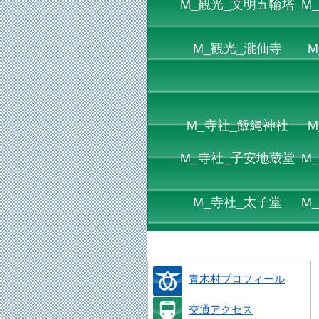
M_観光_文明五輪塔
M
M_観光_瀧仙寺
M
M_寺社_飯縄神社
M
M_寺社_子安地蔵堂
M
M_寺社_太子堂
M
青木村プロフィール
交通アクセス