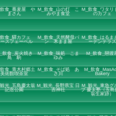
_飲食_蕎麦屋 や
M_飲食_山の灯 こ
M_飲食_ワタリ
まさん
みやま食堂
のカフェ
_飲食_驛カフェ
M_飲食_天然酵母パ
M_飲食_はるま
レースフェーベル
ン 木まま屋
ーデンテラ
_飲食_炭火焼き
M_飲食_味処 こま
M_飲食_戀渡
鳥 駒
ゆみ
_飲食_青木村郷土
M_飲食_そば処 あ
M_飲食_MasAo
美術館喫茶室
さ川
Bakery
_観光_五島慶太翁
M_観光_長野県宝 日
M_観光_東急グ
記念公園
吉神社
プ 慶太塾（五島
翁生家跡）