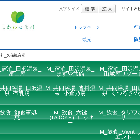
文字サイズ
サイト内
トップページ
行
観光
防
寺社_久保観音堂
_宿泊_田沢温泉_
M_宿泊_田沢温泉_
M_宿泊_田沢温
富士屋
ますや旅館
山城屋リゾー
_共同浴場_田沢温
M_共同浴場_沓掛温
M_共同浴場_田
泉_有乳湯
泉_小倉乃湯
泉_くつろぎの
_飲食_御食事処
M_飲食_六鍵
M_飲食_タザワ
恵
（ROCKY）ロッキ
サ
ー
M_飲食_Vient 
エント