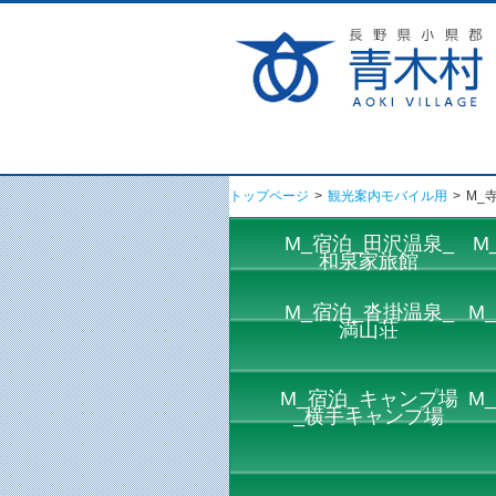
トップページ
>
観光案内モバイル用
>
M_
M_宿泊_田沢温泉_
M
和泉家旅館
M_宿泊_沓掛温泉_
M
満山荘
M_宿泊_キャンプ場
M
_横手キャンプ場