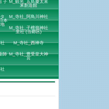
 子
M_観光_五島慶太未
来創造館
ルタ
M_寺社_阿鳥川神社
日本
の地
M_寺社_子檀嶺神社
里社 (当郷区)
神社
M_寺社_西禅寺
薬師
M_寺社_豊受皇大神
宮
神社