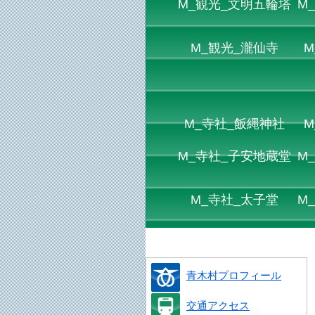
M_観光_文明五輪塔
M
M_観光_瀧仙寺
M
M_寺社_飯縄神社
M
M_寺社_子安地蔵堂
M
M_寺社_太子堂
M
青木村プロフィール
交通アクセス