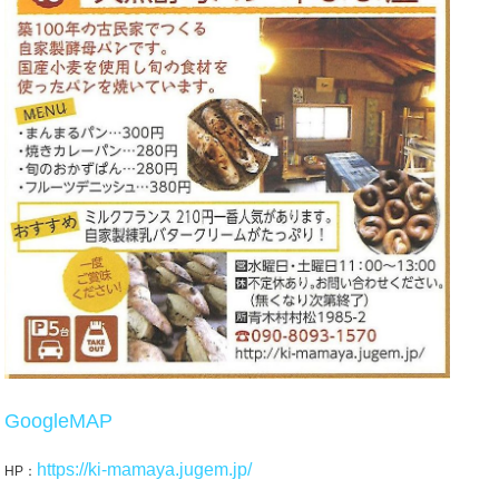
GoogleMAP
https://ki-mamaya.jugem.jp/
HP：