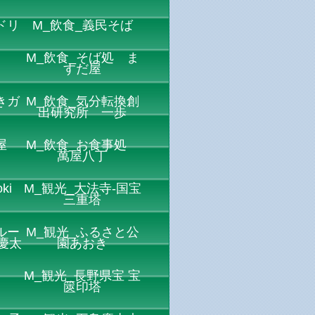
ドリ
M_飲食_義民そば
M_飲食_そば処 ま
すだ屋
きガ
M_飲食_気分転換創
ス
出研究所 一歩
屋
M_飲食_お食事処
萬屋八丁
ki
M_観光_大法寺-国宝
三重塔
ルー
M_観光_ふるさと公
慶太
園あおき
M_観光_長野県宝 宝
篋印塔