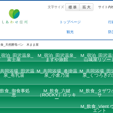
文字サイズ
サイト内
トップページ
行
観光
防
飲食_天然酵母パン 木まま屋
_宿泊_田沢温泉_
M_宿泊_田沢温泉_
M_宿泊_田沢温
富士屋
ますや旅館
山城屋リゾー
_共同浴場_田沢温
M_共同浴場_沓掛温
M_共同浴場_田
泉_有乳湯
泉_小倉乃湯
泉_くつろぎの
_飲食_御食事処
M_飲食_六鍵
M_飲食_タザワ
恵
（ROCKY）ロッキ
サ
ー
M_飲食_Vient 
エント