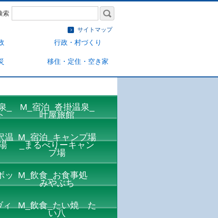
検索
サイトマップ
政
行政・村づくり
災
移住・定住・空き家
泉_
M_宿泊_沓掛温泉_
ト
叶屋旅館
沢温
M_宿泊_キャンプ場
湯
_まるべりーキャン
プ場
ボッ
M_飲食_お食事処
みやぶち
ヴィ
M_飲食_たい焼 た
い八