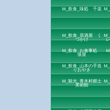
M_飲食_味処 千楽
M
M_飲食_居酒屋 く
M
つかけ
M_飲食_お食事処
M
俵屋
M_飲食_山本の手造
M
りおやき
M_観光_青木村郷土
M
美術館