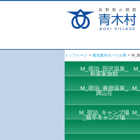
トップページ
>
観光案内モバイル用
>
M_
M_宿泊_田沢温泉_
M
和泉家旅館
M_宿泊_沓掛温泉_
M
満山荘
M_宿泊_キャンプ場
M
_横手キャンプ場