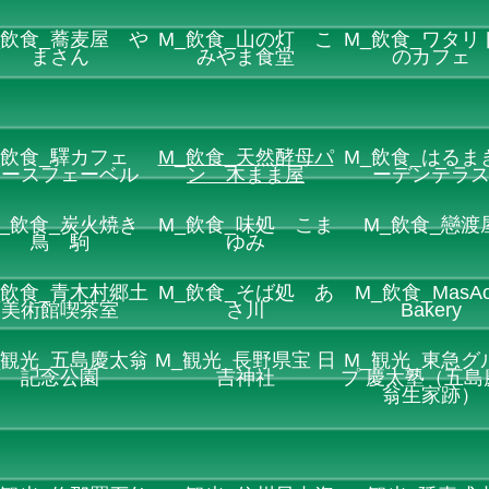
_飲食_蕎麦屋 や
M_飲食_山の灯 こ
M_飲食_ワタリ
まさん
みやま食堂
のカフェ
_飲食_驛カフェ
M_飲食_天然酵母パ
M_飲食_はるま
レースフェーベル
ン 木まま屋
ーデンテラ
_飲食_炭火焼き
M_飲食_味処 こま
M_飲食_戀渡
鳥 駒
ゆみ
_飲食_青木村郷土
M_飲食_そば処 あ
M_飲食_MasAo
美術館喫茶室
さ川
Bakery
_観光_五島慶太翁
M_観光_長野県宝 日
M_観光_東急グ
記念公園
吉神社
プ 慶太塾（五島
翁生家跡）