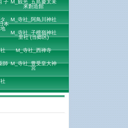
 子
M_観光_五島慶太未
来創造館
ルタ
M_寺社_阿鳥川神社
日本
の地
M_寺社_子檀嶺神社
里社 (当郷区)
神社
M_寺社_西禅寺
薬師
M_寺社_豊受皇大神
宮
神社