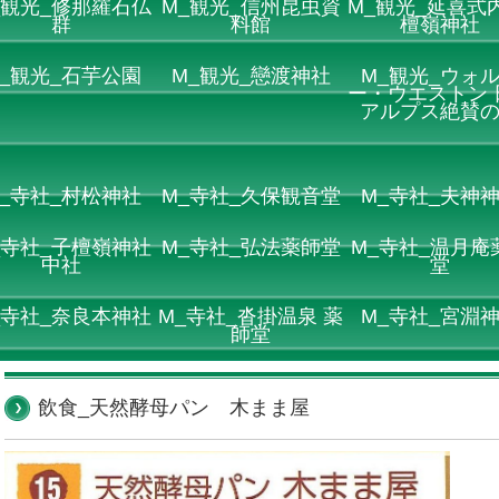
_観光_修那羅石仏
M_観光_信州昆虫資
M_観光_延喜式内
群
料館
檀嶺神社
_観光_石芋公園
M_観光_戀渡神社
M_観光_ウォ
ー・ウエストン 
アルプス絶賛
_寺社_村松神社
M_寺社_久保観音堂
M_寺社_夫神
_寺社_子檀嶺神社
M_寺社_弘法薬師堂
M_寺社_温月庵
中社
堂
_寺社_奈良本神社
M_寺社_沓掛温泉 薬
M_寺社_宮淵
師堂
飲食_天然酵母パン 木まま屋