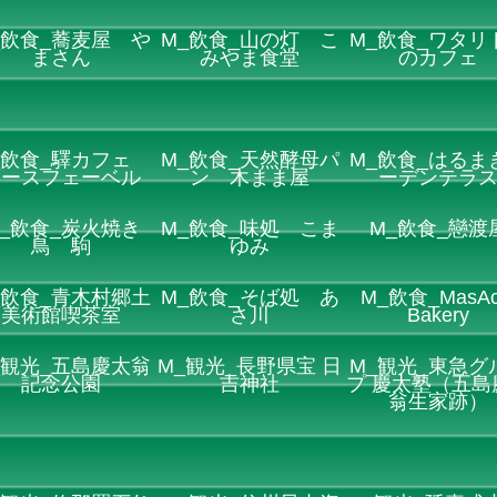
_飲食_蕎麦屋 や
M_飲食_山の灯 こ
M_飲食_ワタリ
まさん
みやま食堂
のカフェ
_飲食_驛カフェ
M_飲食_天然酵母パ
M_飲食_はるま
レースフェーベル
ン 木まま屋
ーデンテラ
_飲食_炭火焼き
M_飲食_味処 こま
M_飲食_戀渡
鳥 駒
ゆみ
_飲食_青木村郷土
M_飲食_そば処 あ
M_飲食_MasAo
美術館喫茶室
さ川
Bakery
_観光_五島慶太翁
M_観光_長野県宝 日
M_観光_東急グ
記念公園
吉神社
プ 慶太塾（五島
翁生家跡）