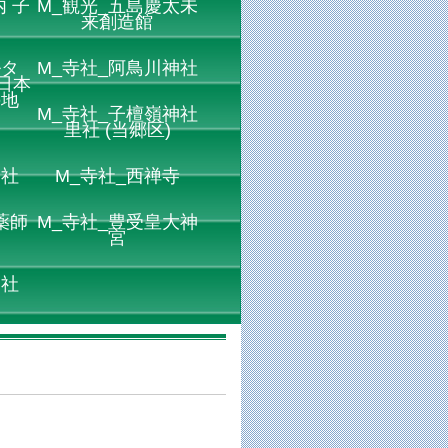
 子
M_観光_五島慶太未
来創造館
ルタ
M_寺社_阿鳥川神社
日本
の地
M_寺社_子檀嶺神社
里社 (当郷区)
神社
M_寺社_西禅寺
薬師
M_寺社_豊受皇大神
宮
神社