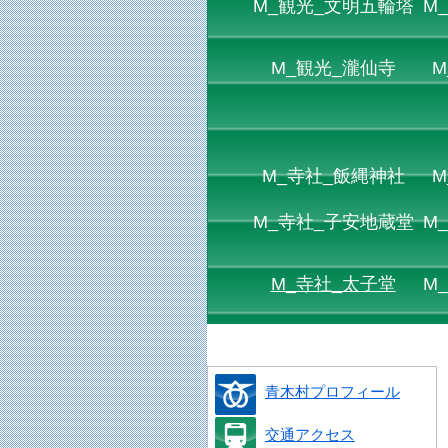
M_観光_文明五輪塔
M
M_観光_瀧仙寺
M
M_寺社_飯縄神社
M
M_寺社_子安地蔵堂
M
M_寺社_太子堂
M
青木村プロフィール
交通アクセス