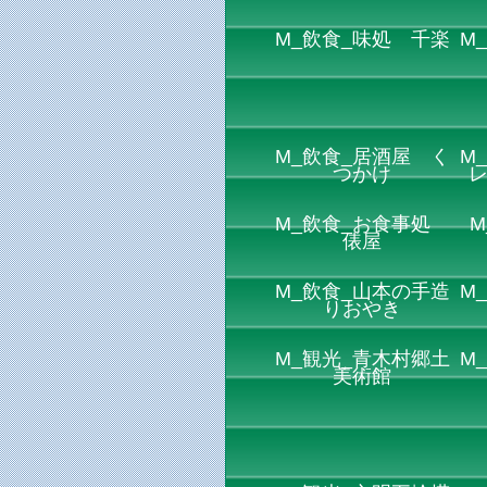
M_飲食_味処 千楽
M
M_飲食_居酒屋 く
M
つかけ
M_飲食_お食事処
M
俵屋
M_飲食_山本の手造
M
りおやき
M_観光_青木村郷土
M
美術館