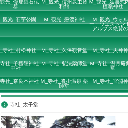
_観光_修那羅石仏
M_観光_信州昆虫資
M_観光_延喜式内
群
料館
檀嶺神社
_観光_石芋公園
M_観光_戀渡神社
M_観光_ウォ
ー・ウエストン 
アルプス絶賛
_寺社_村松神社
M_寺社_久保観音堂
M_寺社_夫神
_寺社_子檀嶺神社
M_寺社_弘法薬師堂
M_寺社_温月庵
中社
堂
_寺社_奈良本神社
M_寺社_沓掛温泉 薬
M_寺社_宮淵
師堂
寺社_太子堂