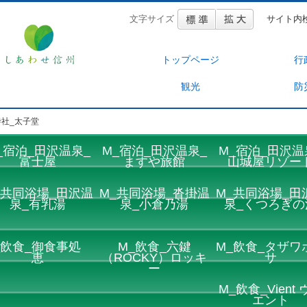
文字サイズ
サイト内
トップページ
行
観光
防
寺社_太子堂
_宿泊_田沢温泉_
M_宿泊_田沢温泉_
M_宿泊_田沢温
富士屋
ますや旅館
山城屋リゾー
_共同浴場_田沢温
M_共同浴場_沓掛温
M_共同浴場_田
泉_有乳湯
泉_小倉乃湯
泉_くつろぎの
_飲食_御食事処
M_飲食_六鍵
M_飲食_タザワ
恵
（ROCKY）ロッキ
サ
ー
M_飲食_Vient 
エント