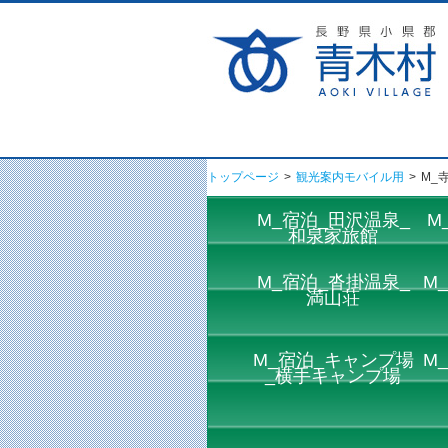
トップページ
>
観光案内モバイル用
>
M_
M_宿泊_田沢温泉_
M
和泉家旅館
M_宿泊_沓掛温泉_
M
満山荘
M_宿泊_キャンプ場
M
_横手キャンプ場