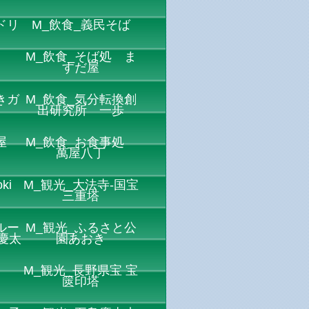
ドリ
M_飲食_義民そば
M_飲食_そば処 ま
すだ屋
きガ
M_飲食_気分転換創
ス
出研究所 一歩
屋
M_飲食_お食事処
萬屋八丁
ki
M_観光_大法寺-国宝
三重塔
ルー
M_観光_ふるさと公
慶太
園あおき
M_観光_長野県宝 宝
篋印塔