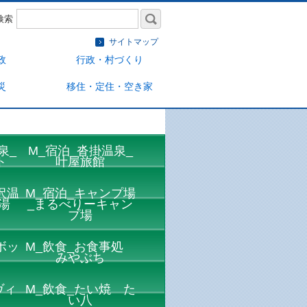
検索
サイトマップ
政
行政・村づくり
災
移住・定住・空き家
泉_
M_宿泊_沓掛温泉_
ト
叶屋旅館
沢温
M_宿泊_キャンプ場
湯
_まるべりーキャン
プ場
ボッ
M_飲食_お食事処
みやぶち
ヴィ
M_飲食_たい焼 た
い八