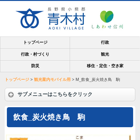
トップページ
行政
行政・村づくり
観光
防災
移住・定住・空き家
トップページ
>
観光案内モバイル用
>
M_飲食_炭火焼き鳥 駒
サブメニューはこちらをクリック
飲食_炭火焼き鳥 駒