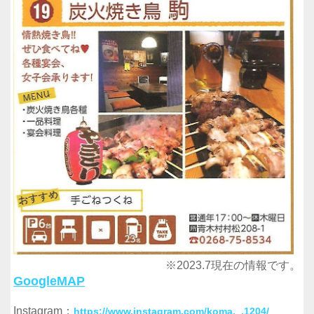
※2023.7現在の情報です。
GoogleMAP
Instagram：
https://www.instagram.com/koma._.1204/