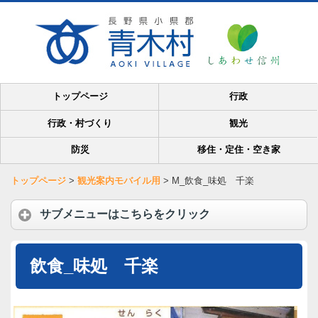
トップページ
行政
行政・村づくり
観光
防災
移住・定住・空き家
トップページ
>
観光案内モバイル用
>
M_飲食_味処 千楽
サブメニューはこちらをクリック
飲食_味処 千楽