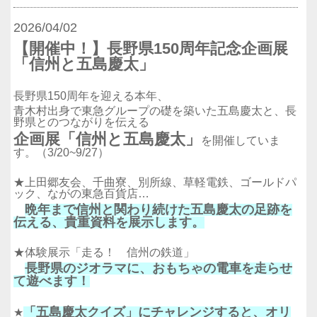
2026/04/02
【開催中！】長野県150周年記念企画展
「信州と五島慶太」
長野県150周年を迎える本年、
青木村出身で東急グループの礎を築いた五島慶太と、長
野県とのつながりを伝える
企画展「信州と五島慶太」
を開催していま
す。（3/20~9/27）
★上田郷友会、千曲寮、別所線、草軽電鉄、ゴールドパ
ック、ながの東急百貨店…
晩年まで信州と関わり続けた五島慶太の足跡を
伝える、貴重資料を展示します。
★
体験展示「走る！ 信州の鉄道」
長野県のジオラマに、おもちゃの電車を走らせ
て遊べます！
「五島慶太クイズ」にチャレンジすると、オリ
★