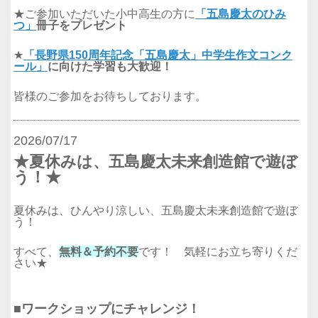
★ご参加いただいた小中高生の方に
「五島慶太のひみ
つ」
冊子をプレゼント
★
「長野県150周年記念「五島慶太」中学生作文コンク
ール」
に向けた学習も大歓迎！
皆様のご参加をお待ちしております。
2026/07/17
★夏休みは、五島慶太未来創造館で遊ぼ
う！★
夏休みは、ひんやり涼しい、五島慶太未来創造館で遊ぼ
う！
すべて、
無料＆予約不要
です！ 気軽にお立ち寄りくだ
さい★
■ワークショップにチャレンジ！