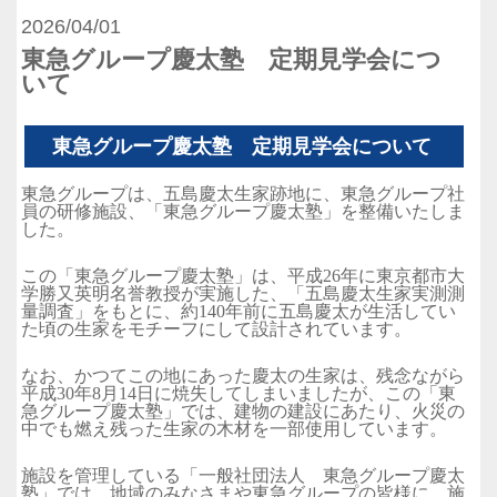
2026/04/01
東急グループ慶太塾 定期見学会につ
いて
東急グループ慶太塾 定期見学会について
東急グループは、五島慶太生家跡地に、東急グループ社
員の研修施設
、
「東急グループ慶太塾」を整備いたしま
した。
この「東急グループ慶太塾」は、
平成26年に東京都市大
学勝又英明名誉教授が実施した、「
五島慶太生家実測測
量調査」をもとに、約140年前に五島慶太が生活してい
た頃の生家をモチーフにして設計されています。
なお、かつてこの地にあった慶太の生家は、残念ながら
平成30年8月14日に焼失してしまいましたが、この「東
急グループ慶太塾」では、建物の建設にあたり、火災の
中でも燃え残った生家の木材を一部使用しています。
施設を管理している「一般社団法人 東急グループ慶太
塾」では、地域のみなさまや東急グループの皆様に、施