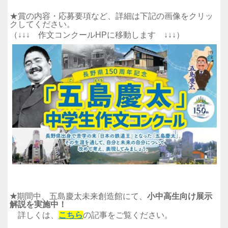
★賞の内容・応募要項など、詳細は下記の画像をクリッ
クしてください。
（
↓↓↓
作文コンクールHPに移動します
↓↓↓
）
★
期間中、五島慶太未来創造館にて、
小中高生向け展示
解説を実施中！
詳しくは、
こちら
の記事をご覧ください。