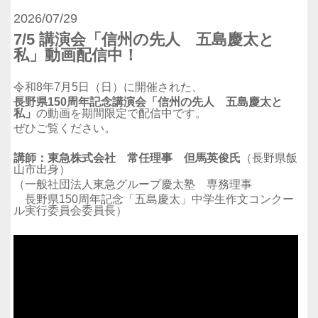
2026/07/29
7/5 講演会「信州の先人 五島慶太と
私」動画配信中！
令和8年7月5日（日）に開催された、
長野県150周年記念講演会「信州の先人 五島慶太と
私」
の動画を期間限定で配信中です。
ぜひご覧ください。
講師：東急株式会社 常任理事 但馬英俊氏
（長野県飯
山市出身）
（一般社団法人東急グループ慶太塾 専務理事
長野県150周年記念「五島慶太」中学生作文コンクー
ル実行委員会委員長）