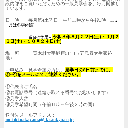
設内部をご覧いただくための一般見学会を、毎月開催し
ています。
日 時 ：毎月第
4
土曜日 午前
11
時から午後
3
時
（11₋2
月は冬季休館）
令和８年８月２２日(土)・９月２
当面の予定＝
６日(土)・１０月２４日(土)
場 所 ： 青木村大字殿戸
614-1
（五島慶太生家跡
地）
お申込み：見学希望の方は、
見学日の8日前までに、
①~④をメールにてご連絡ください。
①代表者ご氏名
②お電話番号（連絡が取れる番号でお願いします）
②見学人数
③見学希望時間（午前11時～午後３時の間）
送付先メールアドレス：
noliaki.nakayama@tkk.tokyu.co.jp