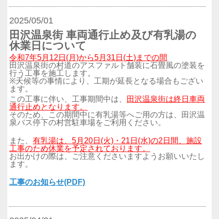
2025/05/01
田沢温泉街 車両通行止め及び有乳湯の
休業日について
令和7年5月12日(月)から5月31日(土)までの間
田沢温泉街の村道のアスファルト舗装に石畳風の塗装を
行う工事を施工します。
※天候等の事情により、工期が延長となる場合もござい
ます。
この工事に伴い、工事期間中は、
田沢温泉街は終日車両
通行止めとなります。
そのため、この期間中に有乳湯等へご用の方は、田沢温
泉バス停下の村営駐車場をご利用ください。
また、
有乳湯は、5月20日(火)・21日(水)の2日間、施設
工事のため休業を予定されております。
お出かけの際は、ご注意くださいますようお願いいたし
ます。
工事のお知らせ(PDF)