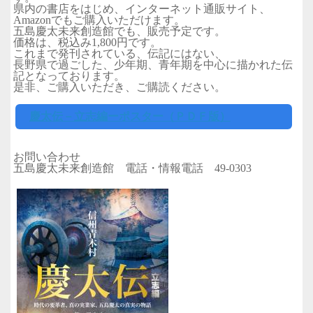
県内の書店をはじめ、インターネット通販サイト、
Amazonでもご購入いただけます。
五島慶太未来創造館でも、販売予定です。
価格は、税込み1,800円です。
これまで発刊されている、伝記にはない、
長野県で過ごした、少年期、青年期を中心に描かれた伝
記となっております。
是非、ご購入いただき、ご購読ください。
慶太伝－立志編ーポスター（ＰＤＦ版）
お問い合わせ
五島慶太未来創造館 電話・情報電話 49-0303