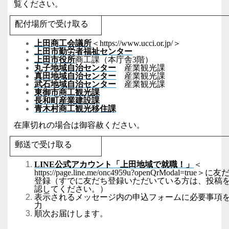
覧ください。
配付場所で受け取る
上田商工会議所
＜
https://www.ucci.or.jp/
＞
上田市勤労者福祉センター
上田市役所
商工課（本庁舎
3
階）
丸子地域自治センター
産業観光課
真田地域自治センター
産業観光課
武石地域自治センター
産業観光課
東御市商工観光課
長和町産業建設課
青木村商工観光移住課
在庫切れの場合は御容赦ください。
郵送で受け取る
LINE
公式アカウント「上田地域で就職！」
＜
https://page.line.me/onc4959u?openQrModal=true
＞に友
登録（すでに友だち登録いただいている方は、投稿
認してください。）
表示されるメッセージ内の申込フォームに必要事項
力
順次お届けします。