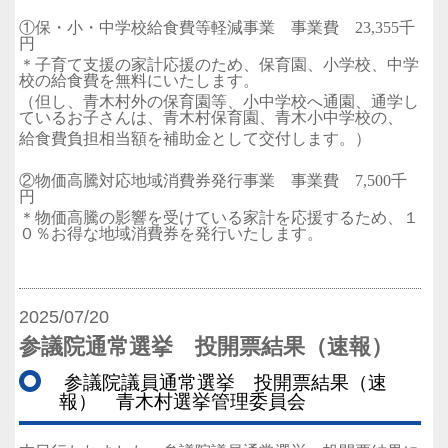
①保・小・中学校給食費等軽減事業 事業費 23,355千
円
＊子育て支援の家計応援のため、保育園、小学校、中学
校の給食費を無料にいたします。
（但し、青木村外の保育園等、小中学校へ通園、通学し
ているお子さんは、青木村保育園、青木小中学校の、
給食費負担相当額を補助金として交付します。）
②物価高騰対応地域消費券発行事業 事業費 7,500千
円
＊物価高騰の影響を受けている家計を応援するため、１
０％お得な地域消費券を発行いたします。
2025/07/20
参議院通常選挙 投開票結果（速報）
参議院議員通常選挙 投開票結果（速
報） 青木村選挙管理委員会