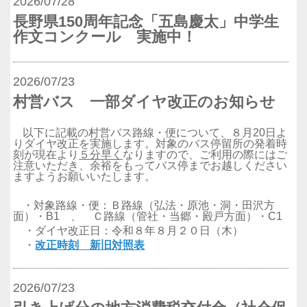
2026/07/28
長野県150周年記念「五島慶太」中学生
作文コンクール 実施中！
2026/07/23
村営バス 一部ダイヤ改正のお知らせ
以下に記載の村営バス路線・便について、８月
20
日よ
りダイヤ改正を実施します。対象のバス停留所の発着時
刻が現在より
５分早く
なりますので、ご利用の際にはご
注意いただき、余裕をもってバス停までお越しください
ますようお願いいたします。
・対象路線・便：
Ｂ路線（弘法・原池・洞・田沢方
面）・B1 、
Ｃ路線（管社・当郷・殿戸方面）・C1
・ダイヤ改正日：令和８年８月２０日（木）
・
改正時刻 新旧対照表
2026/07/23