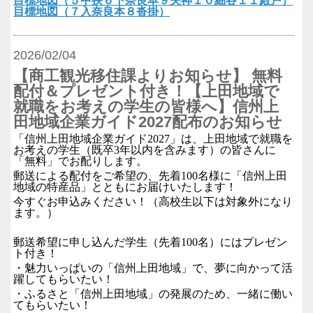
目標地図（５中挟６下奈良本９夫神１０細谷１１殿戸）
目標地図（７入奈良本８沓掛）
2026/02/04
【商工観光移住課よりお知らせ】 無料
配付＆プレゼント付き！【上田地域で
就職をお考えの学生の皆様へ】信州上
田地域企業ガイド2027配布のお知らせ
「信州上田地域企業ガイド
2027
」は、上田地域で就職を
お考えの学生（既卒
3
年以内を含みます）の皆さんに
「無料」でお配りします。
郵送による配付をご希望の、先着
100
名様に「信州上田
地域の特産品」とともにお届けいたします！
今すぐお申込みください！（高校生以下は対象外になり
ます。）
郵送希望に申し込んだ学生（先着
100
名）にはプレゼン
ト付き！
・魅力いっぱいの「信州上田地域」で、夢に向かって活
躍してもらいたい！
・ふるさと「信州上田地域」の発展のため、一緒に働い
てもらいたい！