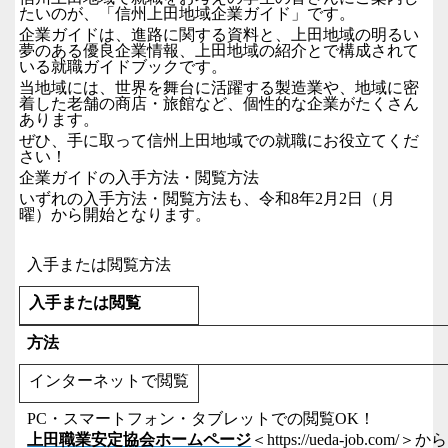
たいのが、「信州上田地域企業ガイド」です。
企業ガイドは、進路に関する資料と、上田地域の明るい
夢のある優良企業情報、上田地域の紹介とで構成されて
いる就職ガイドブックです。
当地域には、世界を舞台に活躍する製造業や、地域に密
着した老舗の商店・旅館など、個性的な企業がたくさん
あります。
ぜひ、手に取って信州上田地域での就職にお役立てくだ
さい！
企業ガイドの入手方法・閲覧方法
いずれの入手方法・閲覧方法も、令和
8
年
2
月
2
日（月
曜）から開始となります。
入手または閲覧方法
入手または閲覧
方法
インターネットで閲覧
PC
・スマートフォン・タブレットでの閲覧
OK
！
上田職業安定協会ホームページ
＜
https://ueda-job.com/
＞から