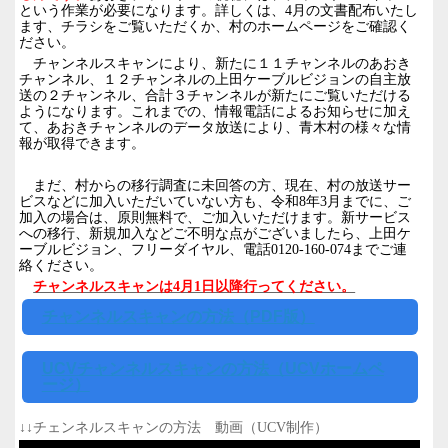
という作業が必要になります。詳しくは、
4
月の文書配布いたし
ます、チラシをご覧いただくか、村のホームページをご確認く
ださい。
チャンネルスキャンにより、新たに１１チャンネルのあおき
チャンネル、１２チャンネルの上田ケーブルビジョンの自主放
送の２チャンネル、合計３チャンネルが新たにご覧いただける
ようになります。これまでの、情報電話によるお知らせに加え
て、あおきチャンネルのデータ放送により、青木村の様々な情
報が取得できます。
まだ、村からの移行調査に未回答の方、現在、村の放送サー
ビスなどに加入いただいていない方も、令和
8
年
3
月までに、ご
加入の場合は、原則無料で、ご加入いただけます。新サービス
への移行、新規加入などご不明な点がございましたら、上田ケ
ーブルビジョン、フリーダイヤル、電話
0120-160-074
までご連
絡ください。
チャンネルスキャンは4月1日以降行ってください。
チャンネルスキャンの方法（PDF版）
UCVチャンネルスキャンの方法（UCVホームペ
ージ）
↓↓チェンネルスキャンの方法 動画（UCV制作）