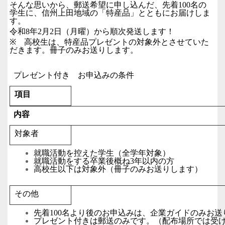
そんな思いから、郵送希望に申し込んだ、先着
100
名の
学生に、信州上田地域の「特産品」とともにお届けしま
す。
令和
8
年
2
月
2
日（月曜）から順次発送します！
※
高校生は、特産品プレゼントの対象外とさせていた
だきます。冊子のみお送りします。
プレゼント付き お申込みの条件
項目
内容
対象者
就職活動を控えた学生（全学年対象）
就職活動をする卒業後概ね
3
年以内の方
高校生以下は対象外（冊子のみお送りします）
その他
先着
100
名より後のお申込みは、企業ガイドのみお送
プレゼント付きは郵送のみです。（配布場所では受