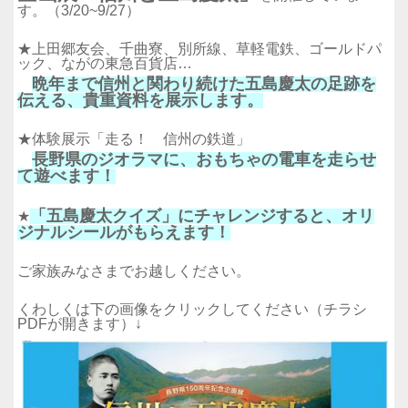
す。（3/20~9/27）
★上田郷友会、千曲寮、別所線、草軽電鉄、ゴールドパ
ック、ながの東急百貨店…
晩年まで信州と関わり続けた五島慶太の足跡を
伝える、貴重資料を展示します。
★
体験展示「走る！ 信州の鉄道」
長野県のジオラマに、おもちゃの電車を走らせ
て遊べます！
「五島慶太クイズ」にチャレンジすると、オリ
★
ジナルシールがもらえます！
ご家族みなさまでお越しください。
くわしくは下の画像をクリックしてください（チラシ
PDFが開きます）↓