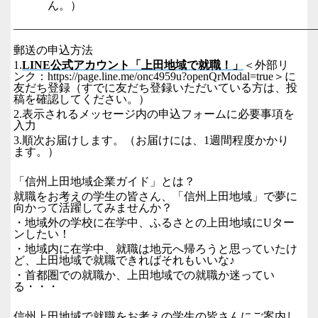
ん。）
郵送の申込方法
1.
LINE
公式アカウント「上田地域で就職！」
＜外部リ
ンク：
https://page.line.me/onc4959u?openQrModal=true
＞に
友だち登録（すでに友だち登録いただいている方は、投
稿を確認してください。）
2.
表示されるメッセージ内の申込フォームに必要事項を
入力
3.
順次お届けします。（お届けには、
1
週間程度かかり
ます。）
「信州上田地域企業ガイド」とは？
就職をお考えの学生の皆さん、「信州上田地域」で夢に
向かって活躍してみませんか？
・地域外の学校に在学中、ふるさとの上田地域に
U
ター
ンしたい！
・地域内に在学中、就職は地元へ帰ろうと思っていたけ
ど、上田地域で就職できればそれもいいな
♪
・首都圏での就職か、上田地域での就職か迷ってい
る・・・
信州上田地域で就職をお考えの学生の皆さんにご案内し