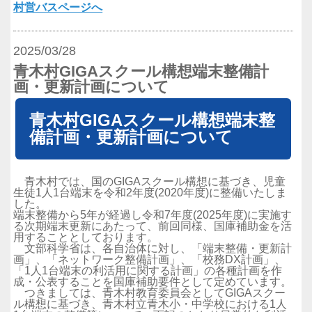
村営バスページへ
2025/03/28
青木村GIGAスクール構想端末整備計
画・更新計画について
青木村GIGAスクール構想端末整
備計画・更新計画について
青木村では、国のGIGAスクール構想に基づき、児童
生徒1人1台端末を令和2年度(2020年度)に整備いたしま
した。
端末整備から5年が経過し令和7年度(2025年度)に実施す
る次期端末更新にあたって、前回同様、国庫補助金を活
用することとしております。
文部科学省は、各自治体に対し、「端末整備・更新計
画」、「ネットワーク整備計画」、「校務DX計画」、
「1人1台端末の利活用に関する計画」の各種計画を作
成・公表することを国庫補助要件として定めています。
つきましては、青木村教育委員会としてGIGAスクー
ル構想に基づき、青木村立青木小・中学校における1人