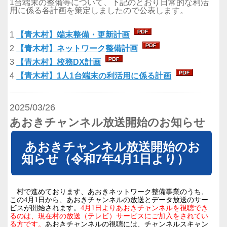
1台端末の整備等について、下記のとおり日常的な利活
用に係る各計画を策定しましたので公表します。
1
【青木村】端末整備・更新計画
2
【青木村】ネットワーク整備計画
3
【青木村】校務DX計画
4
【青木村】1人1台端末の利活用に係る計画
2025/03/26
あおきチャンネル放送開始のお知らせ
あおきチャンネル放送開始のお
知らせ（令和7年4月1日より）
村で進めております、あおきネットワーク整備事業のうち、
この
4
月
1
日から、あおきチャンネルの放送とデータ放送のサー
ビスが開始されます。
4
月
1
日よりあおきチャンネルを視聴でき
るのは、現在村の放送（テレビ）サービスにご加入をされてい
る方です。
あおきチャンネルの視聴には、チャンネルスキャン