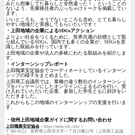
みたら想像してた暮らしと全然違った！」ということの
ないよう、先輩移住者のぶっちゃけトークを掲載してい
ます。
いいところも、そうでないところも含め、とても暮らし
やすい地域だと実感してもらいたいです！
・上田地域の企業による
SDGs
アクション
よりよい社会をつくるために、世界共通の目標として取
り組んでいる
SDGs
。国内でも多くの企業が、
SDGs
を意
識した取組みを行っています。
上田地域の企業や法人の多岐にわたる取組みを紹介しま
す。
・インターンシップレポート
上田職業安定協会でコーディネートしているインターン
シップの様子をまとめました。
上田商工会議所では、業種の違う数社のインターンシッ
プをパッケージにしたオンラインによるものを行い、受
け入れていただいた企業、参加した学生ともに好評をい
ただきました。
これからもこの地域のインターンシップの支援を行いま
す。
・信州上田地域企業ガイドに関するお問い合わせ
上田職業安定協会
＜
https://ueda-job.com/
＞
〒
386-8522
長野県上田市大手一丁目
10
番
22
号（上田商工会議