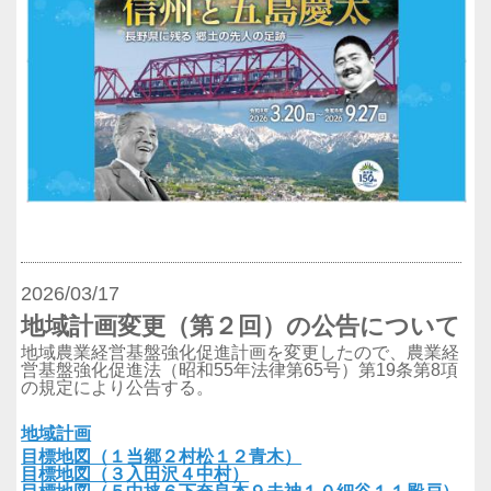
2026/03/17
地域計画変更（第２回）の公告について
地域農業経営基盤強化促進計画を変更したので、農業経
営基盤強化促進法（昭和55年法律第65号）第19条第8項
の規定により公告する。
地域計画
目標地図（１当郷２村松１２青木）
目標地図（３入田沢４中村）