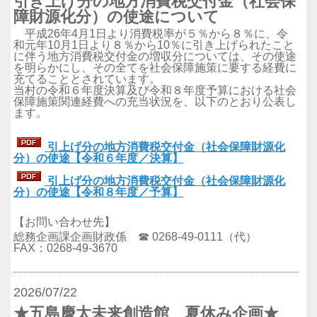
引き上げ分の地方消費税交付金（社会保
障財源化分）の使途について
平成26年4月1日より消費税率が５％から８％に、令
和元年10月1日より８％から10％に引き上げられたこと
に伴う地方消費税交付金の増収分については、その使途
を明らかにし、その全てを社会保障施策に要する経費に
充てることとされています。
当村の令和６年度決算及び令和８年度予算における社会
保障施策関連経費への充当状況を、以下のとおり公表し
ます。
引上げ分の地方消費税交付金（社会保障財源化
分）の使途【令和６年度／決算】
引上げ分の地方消費税交付金（社会保障財源化
分）の使途【令和８年度／予算】
【お問い合わせ先】
総務企画課企画財政係 ☎ 0268-49-0111（代）
FAX：0268-49-3670
2026/07/22
★五島慶太未来創造館 夏休み企画★