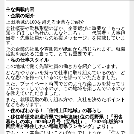
主な掲載内容
・企業の紹介
上田地域の
100
を超える企業をご紹介！
会社概要や勤務形態のほか、企業選びに重要な「もっと
知ってほしい当社のこんなところ」、「代表者・人事担
当者・先輩社員からの応援メッセージ」を掲載していま
す。
その企業の社風や雰囲気が紙面から感じられます。就職
活動を始めるに当って、とても重要です。
・私の仕事スタイル
この地域で働く先輩社員の働き方を紹介しています。
どんなやりがいを持って仕事に取り組んでいるのか、ど
んな思いを持っているのかを語っていただきました。
また、プライベート時間でどのような楽しみを持ってリ
フレッシュしているのか、この地域を楽しんでいるのか
を教えていただきました。
また、就職活動の取り組み方や、入社を決めたポイント
などもあります。
・住めばわかる！「信州上田地域」の暮らし
・移住希望先都道府県で
20
年連続
1
位の長野県（『田舎
暮らしの本』
2026
年
2
月号（宝島社）、「
2026
年版第
20
回読者が移住したい都道府県ランキング」より）。
でも・・・本当にいいことばかりでしょうか。「住んで