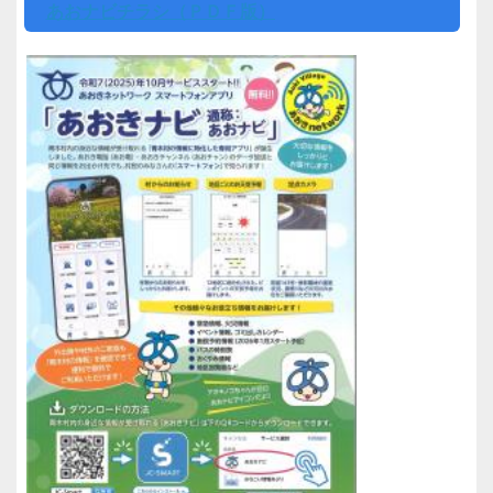
あおナビチラシ（ＰＤＦ版）