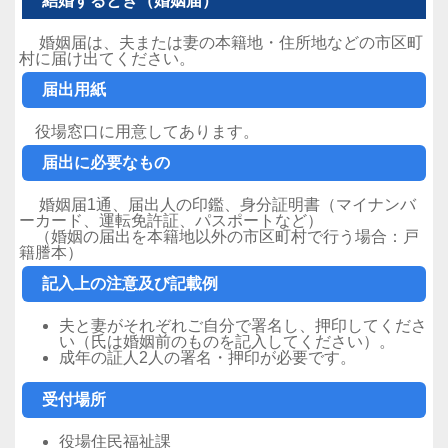
結婚するとき（婚姻届）
婚姻届は、夫または妻の本籍地・住所地などの市区町
村に届け出てください。
届出用紙
役場窓口に用意してあります。
届出に必要なもの
婚姻届1通、届出人の印鑑、身分証明書（マイナンバ
ーカード、運転免許証、パスポートなど）
（婚姻の届出を本籍地以外の市区町村で行う場合：戸
籍謄本）
記入上の注意及び記載例
夫と妻がそれぞれご自分で署名し、押印してくださ
い（氏は婚姻前のものを記入してください）。
成年の証人2人の署名・押印が必要です。
受付場所
役場住民福祉課