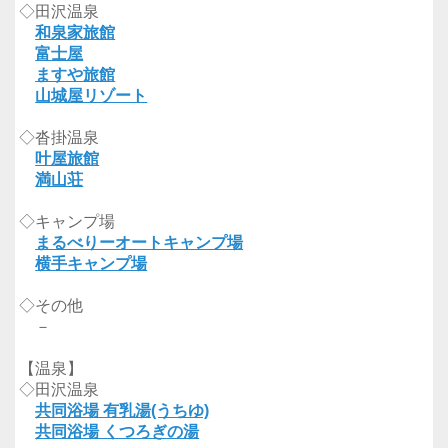
◇田沢温泉
和泉家旅館
富士屋
ますや旅館
山城屋リゾート
◇沓掛温泉
叶屋旅館
満山荘
◇キャンプ場
まるべりーオートキャンプ場
横手キャンプ場
◇その他
－
【温泉】
◇田沢温泉
共同浴場 有乳湯(うちゆ)
共同浴場 くつろぎの湯