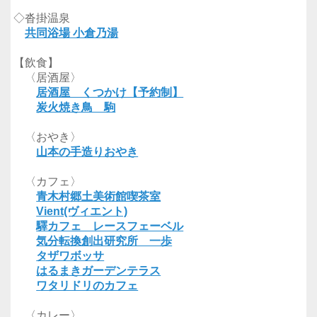
◇沓掛温泉
共同浴場 小倉乃湯
【飲食】
〈居酒屋〉
居酒屋 くつかけ【予約制】
炭火焼き鳥 駒
〈おやき〉
山本の手造りおやき
〈カフェ〉
青木村郷土美術館喫茶室
Vient(ヴィエント)
驛カフェ レースフェーベル
気分転換創出研究所 一歩
タザワボッサ
はるまきガーデンテラス
ワタリドリのカフェ
〈カレー〉