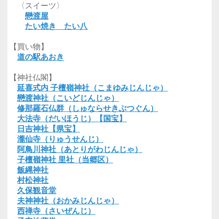
〈スイーツ〉
戀渡屋
たい焼き たい八
【買い物】
道の駅あおき
【神社仏閣】
延喜式内 子檀嶺神社（こまゆみじんじゃ）
戀渡神社（こいどじんじゃ）
修那羅石仏群（しゅならせきぶつぐん）
大法寺（だいほうじ）【国宝】
日吉神社【県宝】
瀧仙寺（りゅうせんじ）
阿鳥川神社（あとりがわじんじゃ）
子檀嶺神社 里社（当郷区）
飯縄神社
村松神社
久保観音堂
夫神神社（おかみじんじゃ）
西禅寺（さいぜんじ）