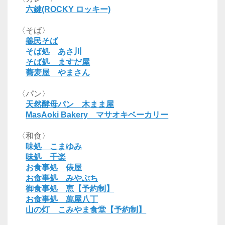
六鍵(ROCKY ロッキー)
〈そば〉
義民そば
そば処 あさ川
そば処 ますだ屋
蕎麦屋 やまさん
〈パン〉
天然酵母パン 木まま屋
MasAoki Bakery マサオキベーカリー
〈和食〉
味処 こまゆみ
味処 千楽
お食事処 俵屋
お食事処 みやぶち
御食事処 恵【予約制】
お食事処 萬屋八丁
山の灯 こみやま食堂【予約制】