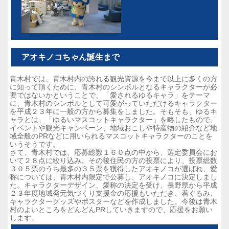
アオキノコちゃん誕生まで
青木村では、青木村内の誇れる観光資源を今まで以上に多くの方
に知って頂くために、青木村のシンボルとなるキャラクターが必
要ではないかということで、「愛されるゆるキャラ」をテーマ
に、青木村のシンボルとして可愛がっていただけるキャラクター
を平成２３年に一般の方から募集をしました。そもそも、ゆるキ
ャラとは、「ゆるいマスコットキャラクター」を略したもので、
イベントや観光キャンペーン、地域おこしや特産物の紹介など地
域全般のPRなどに用いられるマスコットキャラクターのことを
いうそうです。
さて、青木村では、応募総数１６０点の中から、選定委員会にお
いて２８点に絞り込み、その後住民の方の投票により、投票総数
３０５票のうち最多の３５票を獲得したアオキノコが選ばれ、愛
称については、青木村内限定で公募し、アオキノコに決定しまし
た。キャラクターデザイン、愛称の決定を受け、長野県から平成
２３年度地域発元気づくり支援金の応援もいただき、着ぐるみ、
キャラクターグッズやポスターなどを作成しました。今後は青木
村のよいところをどんどんPRしていきますので、応援をお願い
します。