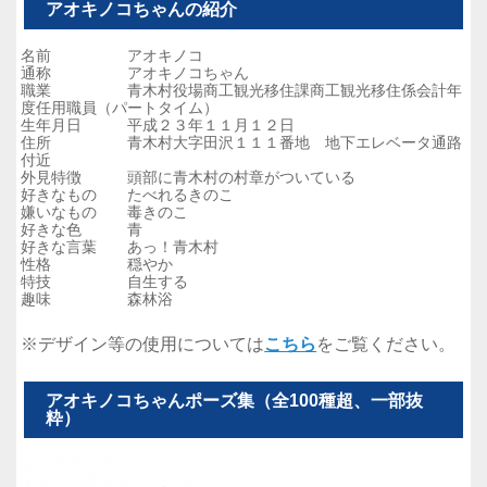
アオキノコちゃんの紹介
名前 アオキノコ
通称 アオキノコちゃん
職業 青木村役場商工観光移住課商工観光移住係会計年
度任用職員（パートタイム）
生年月日 平成２３年１１月１２日
住所 青木村大字田沢１１１番地 地下エレベータ通路
付近
外見特徴 頭部に青木村の村章がついている
好きなもの たべれるきのこ
嫌いなもの 毒きのこ
好きな色 青
好きな言葉 あっ！青木村
性格 穏やか
特技 自生する
趣味 森林浴
※デザイン等の使用については
こちら
をご覧ください。
アオキノコちゃんポーズ集（全100種超、一部抜
粋）